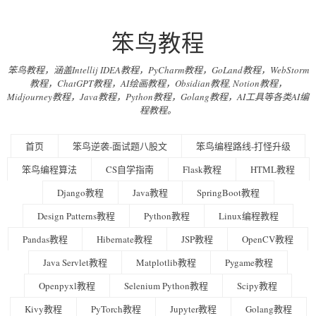
笨鸟教程
笨鸟教程，涵盖Intellij IDEA教程，PyCharm教程，GoLand教程，WebStorm
教程，ChatGPT教程，AI绘画教程，Obsidian教程, Notion教程，
Midjourney教程，Java教程，Python教程，Golang教程，AI工具等各类AI编
程教程。
首页
笨鸟逆袭-面试题八股文
笨鸟编程路线-打怪升级
笨鸟编程算法
CS自学指南
Flask教程
HTML教程
Django教程
Java教程
SpringBoot教程
Design Patterns教程
Python教程
Linux编程教程
Pandas教程
Hibernate教程
JSP教程
OpenCV教程
Java Servlet教程
Matplotlib教程
Pygame教程
Openpyxl教程
Selenium Python教程
Scipy教程
Kivy教程
PyTorch教程
Jupyter教程
Golang教程