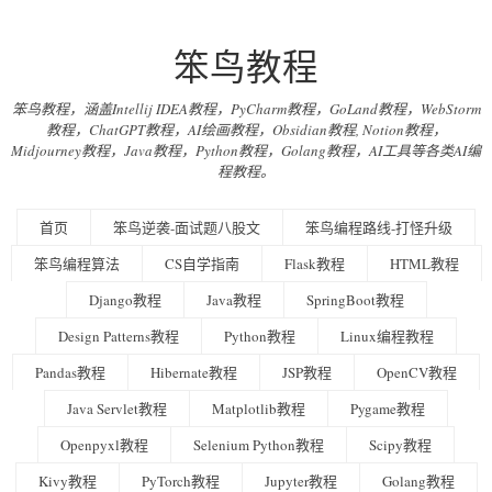
笨鸟教程
笨鸟教程，涵盖Intellij IDEA教程，PyCharm教程，GoLand教程，WebStorm
教程，ChatGPT教程，AI绘画教程，Obsidian教程, Notion教程，
Midjourney教程，Java教程，Python教程，Golang教程，AI工具等各类AI编
程教程。
首页
笨鸟逆袭-面试题八股文
笨鸟编程路线-打怪升级
笨鸟编程算法
CS自学指南
Flask教程
HTML教程
Django教程
Java教程
SpringBoot教程
Design Patterns教程
Python教程
Linux编程教程
Pandas教程
Hibernate教程
JSP教程
OpenCV教程
Java Servlet教程
Matplotlib教程
Pygame教程
Openpyxl教程
Selenium Python教程
Scipy教程
Kivy教程
PyTorch教程
Jupyter教程
Golang教程