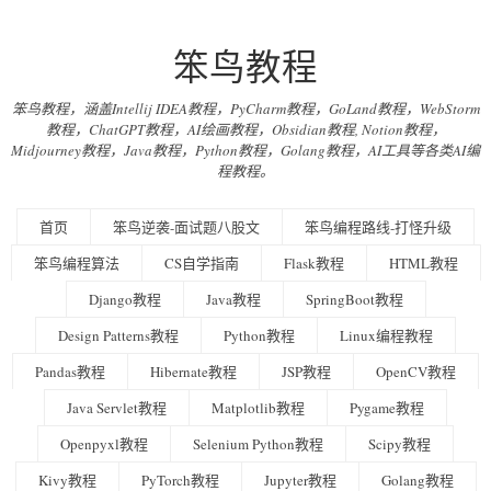
笨鸟教程
笨鸟教程，涵盖Intellij IDEA教程，PyCharm教程，GoLand教程，WebStorm
教程，ChatGPT教程，AI绘画教程，Obsidian教程, Notion教程，
Midjourney教程，Java教程，Python教程，Golang教程，AI工具等各类AI编
程教程。
首页
笨鸟逆袭-面试题八股文
笨鸟编程路线-打怪升级
笨鸟编程算法
CS自学指南
Flask教程
HTML教程
Django教程
Java教程
SpringBoot教程
Design Patterns教程
Python教程
Linux编程教程
Pandas教程
Hibernate教程
JSP教程
OpenCV教程
Java Servlet教程
Matplotlib教程
Pygame教程
Openpyxl教程
Selenium Python教程
Scipy教程
Kivy教程
PyTorch教程
Jupyter教程
Golang教程