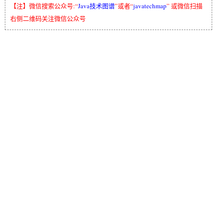
【注】微信搜索公众号:“
Java技术图谱
”或者“
javatechmap
” 或微信扫描
右侧二维码关注微信公众号