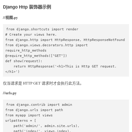
Django Http 装饰器示例
//视图.py
from django.shortcuts import render  

# Create your views here.  

from django.http import HttpResponse, HttpResponseNotFound  

from django.views.decorators.http import 
require_http_methods  

@require_http_methods(["GET"])  

def show(request):  

    return HttpResponse('<h1>This is Http GET request.
</h1>') 
仅当请求是 HTTP GET 请求时才会执行此方法。
//urls.py
from django.contrib import admin  

from django.urls import path  

from myapp import views  

urlpatterns = [  

    path('admin/', admin.site.urls),  

    path('index/', views.index),  
