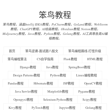
笨鸟教程
笨鸟教程，涵盖Intellij IDEA教程，PyCharm教程，GoLand教程，WebStorm
教程，ChatGPT教程，AI绘画教程，Obsidian教程, Notion教程，
Midjourney教程，Java教程，Python教程，Golang教程，AI工具等各类AI编
程教程。
首页
笨鸟逆袭-面试题八股文
笨鸟编程路线-打怪升级
笨鸟编程算法
CS自学指南
Flask教程
HTML教程
Django教程
Java教程
SpringBoot教程
Design Patterns教程
Python教程
Linux编程教程
Pandas教程
Hibernate教程
JSP教程
OpenCV教程
Java Servlet教程
Matplotlib教程
Pygame教程
Openpyxl教程
Selenium Python教程
Scipy教程
Kivy教程
PyTorch教程
Jupyter教程
Golang教程