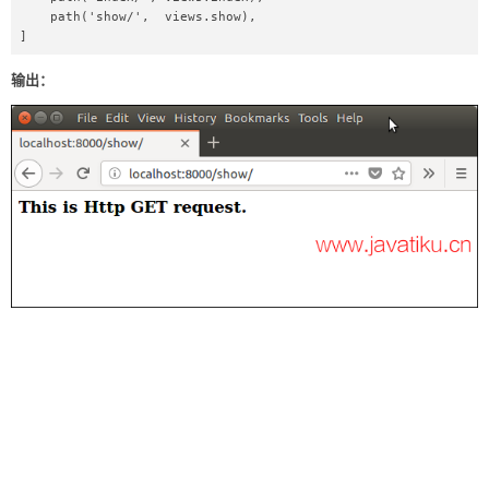
    path('show/',  views.show),  

]  
输出：