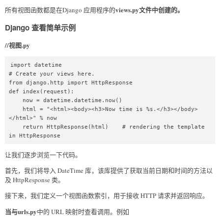
views.py文件中创建的。
所有视图函数都是在Django 应用程序的
Django 查看简单示例
//视图.py
import datetime  

# Create your views here.  

from django.http import HttpResponse  

def index(request):  

    now = datetime.datetime.now()  

    html = "<html><body><h3>Now time is %s.</h3></body>
</html>" % now  

    return HttpResponse(html)    # rendering the template 
in HttpResponse  
让我们逐步浏览一下代码。
首先，我们将导入 DateTime 库，该库提供了获取当前日期和时间的方法以
及 HttpResponse 类。
接下来，我们定义一个视图函数索引，用于接收 HTTP 请求并返回响应。
当与urls.py
中的 URL 映射时查看调用。例如