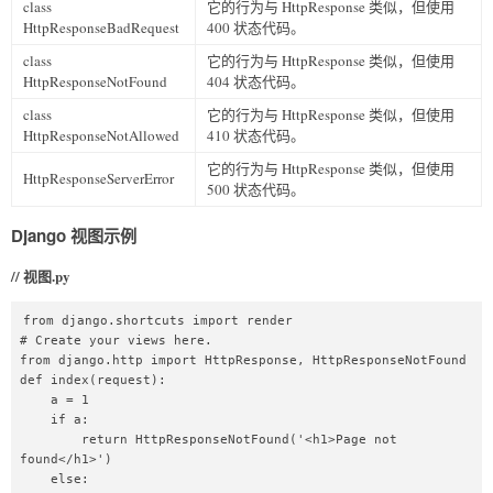
class
它的行为与 HttpResponse 类似，但使用
HttpResponseBadRequest
400 状态代码。
class
它的行为与 HttpResponse 类似，但使用
HttpResponseNotFound
404 状态代码。
class
它的行为与 HttpResponse 类似，但使用
HttpResponseNotAllowed
410 状态代码。
它的行为与 HttpResponse 类似，但使用
HttpResponseServerError
500 状态代码。
Django 视图示例
// 视图.py
from django.shortcuts import render  

# Create your views here.  

from django.http import HttpResponse, HttpResponseNotFound  

def index(request):  

    a = 1  

    if a:  

        return HttpResponseNotFound('<h1>Page not 
found</h1>')  

    else:  
