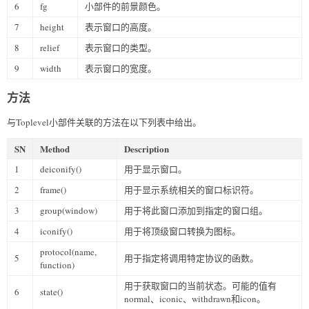
6
fg
小部件的前景颜色。
7
height
表示窗口的高度。
8
relief
表示窗口的类型。
9
width
表示窗口的宽度。
方法
与Toplevel小部件关联的方法在以下列表中给出。
SN
Method
Description
1
deiconify()
用于显示窗口。
2
frame()
用于显示系统相关的窗口标识符。
3
group(window)
用于将此窗口添加到指定的窗口组。
4
iconify()
用于将顶级窗口转换为图标。
protocol(name,
5
用于指定将调用特定协议的函数。
function)
用于获取窗口的当前状态。可能的值有
6
state()
normal、iconic、withdrawn和icon。