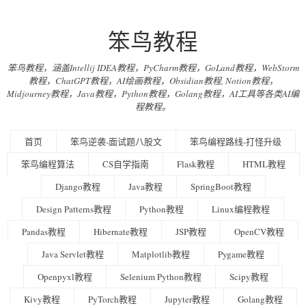
笨鸟教程
笨鸟教程，涵盖Intellij IDEA教程，PyCharm教程，GoLand教程，WebStorm
教程，ChatGPT教程，AI绘画教程，Obsidian教程, Notion教程，
Midjourney教程，Java教程，Python教程，Golang教程，AI工具等各类AI编
程教程。
首页
笨鸟逆袭-面试题八股文
笨鸟编程路线-打怪升级
笨鸟编程算法
CS自学指南
Flask教程
HTML教程
Django教程
Java教程
SpringBoot教程
Design Patterns教程
Python教程
Linux编程教程
Pandas教程
Hibernate教程
JSP教程
OpenCV教程
Java Servlet教程
Matplotlib教程
Pygame教程
Openpyxl教程
Selenium Python教程
Scipy教程
Kivy教程
PyTorch教程
Jupyter教程
Golang教程