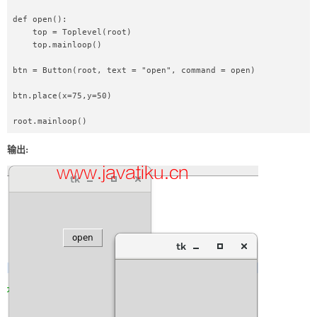
def open():  

    top = Toplevel(root)  

    top.mainloop()  

btn = Button(root, text = "open", command = open)  

btn.place(x=75,y=50)  

root.mainloop()  
输出: