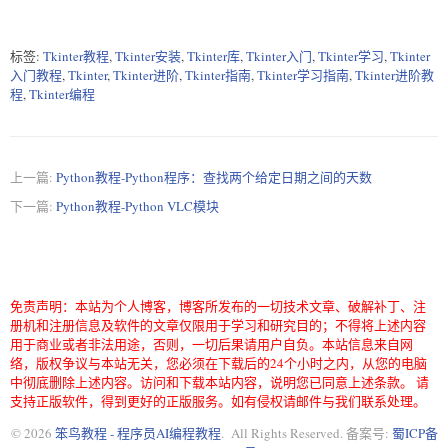
标签:
Tkinter教程
,
Tkinter安装
,
Tkinter库
,
Tkinter入门
,
Tkinter学习
,
Tkinter
入门教程
,
Tkinter
,
Tkinter进阶
,
Tkinter指南
,
Tkinter学习指南
,
Tkinter进阶教
程
,
Tkinter编程
上一篇:
Python教程-Python程序：查找两个给定日期之间的天数
下一篇:
Python教程-Python VLC模块
免责声明：本站为个人博客，博客所发布的一切技术文章、破解补丁、注
册机和注册信息及软件的文章仅限用于学习和研究目的；不得将上述内容
用于商业或者非法用途，否则，一切后果请用户自负。本站信息来自网
络，版权争议与本站无关，您必须在下载后的24个小时之内，从您的电脑
中彻底删除上述内容。访问和下载本站内容，说明您已同意上述条款。 请
支持正版软件，得到更好的正版服务。如有侵权请邮件与我们联系处理。
© 2026
笨鸟教程 - 程序员AI编程教程
. All Rights Reserved. 备案号:
蜀ICP备