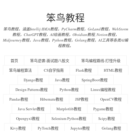
笨鸟教程
笨鸟教程，涵盖Intellij IDEA教程，PyCharm教程，GoLand教程，WebStorm
教程，ChatGPT教程，AI绘画教程，Obsidian教程, Notion教程，
Midjourney教程，Java教程，Python教程，Golang教程，AI工具等各类AI编
程教程。
首页
笨鸟逆袭-面试题八股文
笨鸟编程路线-打怪升级
笨鸟编程算法
CS自学指南
Flask教程
HTML教程
Django教程
Java教程
SpringBoot教程
Design Patterns教程
Python教程
Linux编程教程
Pandas教程
Hibernate教程
JSP教程
OpenCV教程
Java Servlet教程
Matplotlib教程
Pygame教程
Openpyxl教程
Selenium Python教程
Scipy教程
Kivy教程
PyTorch教程
Jupyter教程
Golang教程