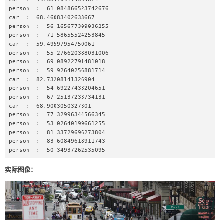
person  :  61.084866523742676

car  :  68.46083402633667

person  :  56.165677309036255

person  :  71.58655524253845

car  :  59.49597954750061

person  :  55.276620388031006

person  :  69.08922791481018

person  :  59.92640256881714

car  :  82.73208141326904

person  :  54.69227433204651

person  :  67.25137233734131

car  :  68.9003050327301

person  :  77.32996344566345

person  :  53.02640199661255

person  :  81.33729696273804

person  :  83.60849618911743

person  :  50.34937262535095
实际图像：