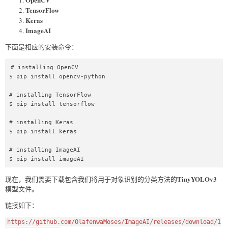
TensorFlow
Keras
ImageAI
下面是相应的安装命令：
# installing OpenCV  

$ pip install opencv-python  

# installing TensorFlow  

$ pip install tensorflow  

# installing Keras  

$ pip install keras  

# installing ImageAI  

$ pip install imageAI  
TinyYOLOv3
现在，我们需要下载包含我们将用于对象识别的分类方法的
模型文件。
链接如下：
https://github.com/OlafenwaMoses/ImageAI/releases/download/1