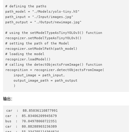
# defining the paths  

path_model = "./Models/yolo-tiny.h5"  

path_input = "./Input/images.jpg"  

path_output = "./Output/newimage.jpg"  

# using the setModelTypeAsTinyYOLOv3() function  

recognizer.setModelTypeAsTinyYOLOv3()  

# setting the path of the Model  

recognizer.setModelPath(path_model)  

# loading the model  

recognizer.loadModel()  

# calling the detectObjectsFromImage() function  

recognition = recognizer.detectObjectsFromImage(  

    input_image = path_input,  

    output_image_path = path_output  

    )  

# iterating through the items found in the image  

输出：
for eachItem in recognition:  

    print(eachItem["name"] , " : ", 
car  :  88.85036110877991

eachItem["percentage_probability"])  
car  :  85.83406209945679

bus  :  70.04978060722351

car  :  80.88288903236389

car  :  55.334705114364624
