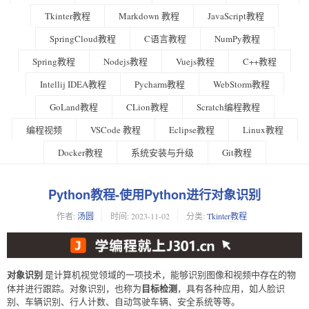
Tkinter教程
Markdown 教程
JavaScript教程
SpringCloud教程
C语言教程
NumPy教程
Spring教程
Nodejs教程
Vuejs教程
C++教程
Intellij IDEA教程
Pycharm教程
WebStorm教程
GoLand教程
CLion教程
Scratch编程教程
编程视频
VSCode 教程
Eclipse教程
Linux教程
Docker教程
系统安装与升级
Git教程
Python教程-使用Python进行对象识别
作者:
汤圆
时间:
2023-11-02
分类:
Tkinter教程
对象识别
是计算机视觉领域的一项技术，能够识别图像和视频中存在的物
目标检测
体并进行跟踪。对象识别，也称为
，具有各种应用，如人脸识
别、车辆识别、行人计数、自动驾驶车辆、安全系统等等。