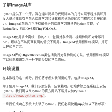
了解ImageAI库
Python提供了一个库，旨在通过简单的代码脚本的几行来赋予程序员和开
发人员构建具有自包含深度学习和计算机视觉功能的应用程序和系统的能
ImageAI
力。
包括几乎所有最先进的深度学习算法的Python实现，如
RetinaNet，YOLOv3
TinyYOLOv3
和
。
ImageAI
使用多个离线工作的API，包括对象检测、视频检测和对象跟踪
ImageAI
API，可以在不访问互联网的情况下调用。
使用预训练模型，并可
以轻松自定义。
ImageAI
ObjectDetection
库的
类包括执行对象检测的方法，使用预训练模型
可以检测和识别八十种不同类型的常见物体。
环境设置
ImageAI
在本教程的这一部分，我们将考虑安装所需的库，包括
。
ImageAI
为了使用
，我们必须安装一些依赖项。初始步骤是在系统上安装
Python。我们可以从Python的官方网站下载并安装Python 3：
。
https://www.python.org/
pip
一旦我们成功在系统上安装了Python，我们必须使用
安装以下依赖项：
OpenCV