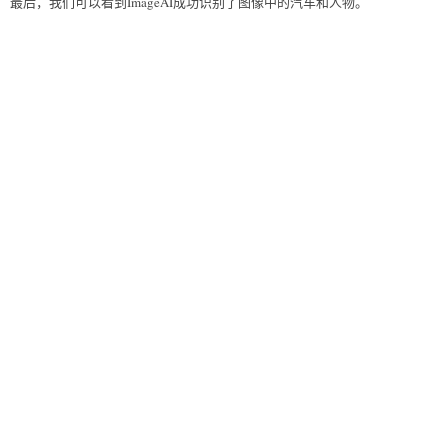
最后，我们可以看到ImageAI成功识别了图像中的汽车和人物。