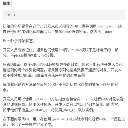
输出：
(x) >
初始的全局变量在这里。开发人员必须导入DILL库并调用load_session()来
恢复他们的序列化解释器会话，就像item()语句所示，这表明了inter
Peter处于开始状态。
开发人员应该记住，如果他们使用dill库，pickle模块不是标准库的一部
分。与pickle模块相比，它较慢。
尽管Dill库可以序列化比Pickle模块更多的对象，但它不能解决开发人员可
能遇到的每个序列化问题。如果要序列化包含数据库连接的对象，开发人
员不能使用Dill库。dill库具有未序列化的对象名称。
解决此问题的方法是在反序列化后不重新初始化连接的情况下序列化对
象。
开发人员可以使用_getstate_()方法指定应包含在pickling过程中的对象以及
其他详细信息。使用这种技巧，开发人员可以指示他们希望使用的内容。
如果他们不覆盖_getstate_()，将使用_dict_()，默认实例。
在下面的示例中，用户在使用_getstate_()来排除序列化过程中的一个属性之
前，使用了一些属性定义了类。