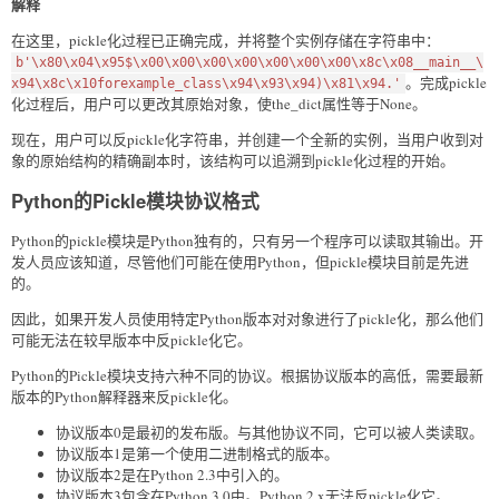
解释
在这里，pickle化过程已正确完成，并将整个实例存储在字符串中：
b'\x80\x04\x95$\x00\x00\x00\x00\x00\x00\x00\x8c\x08__main__\
。完成pickle
x94\x8c\x10forexample_class\x94\x93\x94)\x81\x94.'
化过程后，用户可以更改其原始对象，使the_dict属性等于None。
现在，用户可以反pickle化字符串，并创建一个全新的实例，当用户收到对
象的原始结构的精确副本时，该结构可以追溯到pickle化过程的开始。
Python的Pickle模块协议格式
Python的pickle模块是Python独有的，只有另一个程序可以读取其输出。开
发人员应该知道，尽管他们可能在使用Python，但pickle模块目前是先进
的。
因此，如果开发人员使用特定Python版本对对象进行了pickle化，那么他们
可能无法在较早版本中反pickle化它。
Python的Pickle模块支持六种不同的协议。根据协议版本的高低，需要最新
版本的Python解释器来反pickle化。
协议版本0是最初的发布版。与其他协议不同，它可以被人类读取。
协议版本1是第一个使用二进制格式的版本。
协议版本2是在Python 2.3中引入的。
协议版本3包含在Python 3.0中。Python 2.x无法反pickle化它。