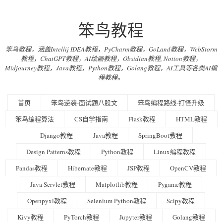
笨鸟教程
笨鸟教程，涵盖Intellij IDEA教程，PyCharm教程，GoLand教程，WebStorm
教程，ChatGPT教程，AI绘画教程，Obsidian教程, Notion教程，
Midjourney教程，Java教程，Python教程，Golang教程，AI工具等各类AI编
程教程。
首页
笨鸟逆袭-面试题八股文
笨鸟编程路线-打怪升级
笨鸟编程算法
CS自学指南
Flask教程
HTML教程
Django教程
Java教程
SpringBoot教程
Design Patterns教程
Python教程
Linux编程教程
Pandas教程
Hibernate教程
JSP教程
OpenCV教程
Java Servlet教程
Matplotlib教程
Pygame教程
Openpyxl教程
Selenium Python教程
Scipy教程
Kivy教程
PyTorch教程
Jupyter教程
Golang教程