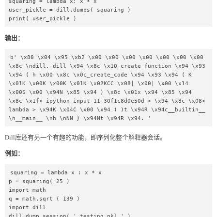
squaring = lambda x: x * x  

user_pickle = dill.dumps( squaring )  

print( user_pickle )
输出：
b' \x80 \x04 \x95 \xb2 \x00 \x00 \x00 \x00 \x00 \x00 \x00 
\x8c \ndill._dill \x94 \x8c \x10_create_function \x94 \x93 
\x94 ( h \x00 \x8c \x0c_create_code \x94 \x93 \x94 ( K 
\x01K \x00K \x00K \x01K \x02KCC \x08| \x00| \x00 \x14 
\x00S \x00 \x94N \x85 \x94 ) \x8c \x01x \x94 \x85 \x94 
\x8c \x1f< ipython-input-11-30f1c8d0e50d > \x94 \x8c \x08< 
lambda > \x94K \x04C \x00 \x94 ) )t \x94R \x94c__builtin__ 
\n__main__ \nh \nNN } \x94Nt \x94R \x94. '
Dill库还有另一个有趣的功能，即序列化整个解释器会话。
例如：
squaring = lambda x : x * x  

p = squaring( 25 )  

import math  

q = math.sqrt ( 139 )  

import dill  

dill.dump_session( ' testing.pkl ' )  
