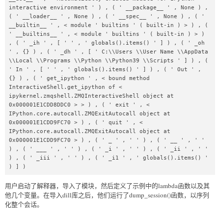
interactive environment ' ) , ( ' __package__ ' , None ) , 
( ' __loader__ ' , None ) , ( ' __spec__ ' , None ) , ( ' 
__builtin__ ' , < module ' builtins ' ( built-in ) > ) , ( 
' __builtins__ ' , < module ' builtins ' ( built-in ) > ) 
, ( ' _ih ' , [ ' ' , ' globals().items() ' ] ) , ( ' _oh 
' , {} ) , ( ' _dh ' , [ ' C:\\Users \\User Name \\AppData 
\\Local \\Programs \\Python \\Python39 \\Scripts ' ] ) , ( 
' In ' , [ ' ' , ' globals().items() ' ] ) , ( ' Out ' , 
{} ) , ( ' get_ipython ' , < bound method 
InteractiveShell.get_ipython of < 
ipykernel.zmqshell.ZMQInteractiveShell object at 
0x000001E1CDD8DDC0 > > ) , ( ' exit ' , < 
IPython.core.autocall.ZMQExitAutocall object at 
0x000001E1CDD9FC70 > ) , ( ' quit ' , < 
IPython.core.autocall.ZMQExitAutocall object at 
0x000001E1CDD9FC70 > ) , ( ' _ ' , ' ' ) , ( ' __ ' , ' ' 
) , ( ' ___ ' , ' ' ) , ( ' _i ' , ' ' ) , ( ' _ii ' , ' ' 
) , ( ' _iii ' , ' ' ) , ( ' _i1 ' , ' globals().items() ' 
) ] )
用户启动了解释器，导入了模块，然后定义了示例中的lambda函数以及其
他几个变量。在导入dill库之后，他们运行了dump_session()函数，以序列
化整个会话。
==