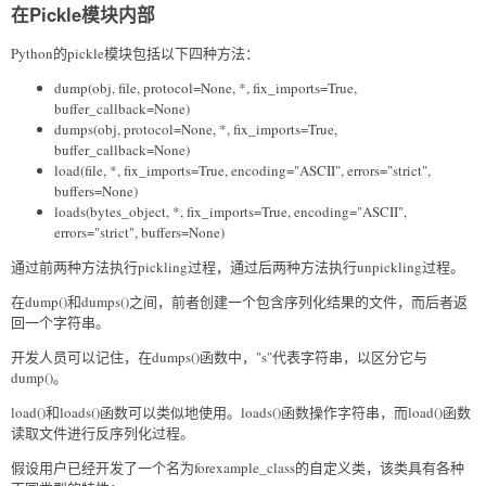
在Pickle模块内部
Python的pickle模块包括以下四种方法：
dump(obj, file, protocol=None, *, fix_imports=True,
buffer_callback=None)
dumps(obj, protocol=None, *, fix_imports=True,
buffer_callback=None)
load(file, *, fix_imports=True, encoding="ASCII", errors="strict",
buffers=None)
loads(bytes_object, *, fix_imports=True, encoding="ASCII",
errors="strict", buffers=None)
通过前两种方法执行pickling过程，通过后两种方法执行unpickling过程。
在dump()和dumps()之间，前者创建一个包含序列化结果的文件，而后者返
回一个字符串。
开发人员可以记住，在dumps()函数中，"s"代表字符串，以区分它与
dump()。
load()和loads()函数可以类似地使用。loads()函数操作字符串，而load()函数
读取文件进行反序列化过程。
假设用户已经开发了一个名为forexample_class的自定义类，该类具有各种