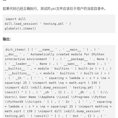
如果代码已经正确执行，测试的.pkl文件应该位于用户的当前目录中。
import dill    

dill.load_session( ' testing.pkl ' )    

globals().items() 
输出：
dict_items( [ ( ' __name__ ' , ' __main__ ' ) , ( ' 
__doc__ ' , ' Automatically created module for IPython 
interactive environment ' ) , ( ' __package__ ' , None ) , 
( ' __loader__ ' , None ) , ( ' __spec__ ' , None ) , ( ' 
__builtin__ ' , < module ' builtins ' ( built-in ) > ) , ( 
' __builtins__ ' , < module ' builtins ' ( built-in ) > ) 
, ( ' _ih ' , [ ' ' , " squaring = lambda x : x * x \na = 
squaring( 25 ) \nimport math \nq = math.sqrt ( 139 ) 
\nimport dill \ndill.dump_session( ' testing.pkl ' ) 
\nexit() " ] ) , ( ' _oh ' , {} ) , ( ' _dh ' , [ ' C:\\ 
Users\\ User Name \\AppData \\Local \\Programs \\Python 
\\Python39 \\Scripts ' ] ) , ( ' In ' , [ ' ' , " squaring 
= lambda x : x * x \np = squaring( 25 ) \nimport math\nq = 
math.sqrt ( 139 ) \nimport dill \ndill.dump_session( ' 
testing.pkl ' ) \nexit() " ] ) , ( ' Out ' , {} ) , ( ' 