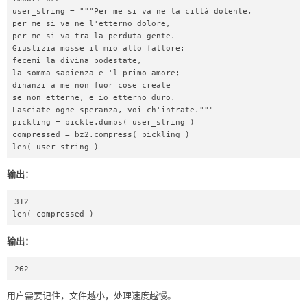
user_string = """Per me si va ne la città dolente, 

per me si va ne l'etterno dolore, 

per me si va tra la perduta gente. 

Giustizia mosse il mio alto fattore: 

fecemi la divina podestate, 

la somma sapienza e 'l primo amore; 

dinanzi a me non fuor cose create 

se non etterne, e io etterno duro. 

Lasciate ogne speranza, voi ch'intrate."""  

pickling = pickle.dumps( user_string )  

compressed = bz2.compress( pickling )  

len( user_string ) 
输出：
312

len( compressed )
输出：
262
用户需要记住，文件越小，处理速度越慢。