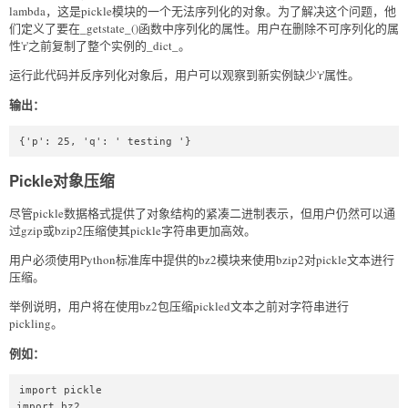
lambda，这是pickle模块的一个无法序列化的对象。为了解决这个问题，他
们定义了要在_getstate_()函数中序列化的属性。用户在删除不可序列化的属
性'r'之前复制了整个实例的_dict_。
运行此代码并反序列化对象后，用户可以观察到新实例缺少'r'属性。
输出：
{'p': 25, 'q': ' testing '}
Pickle对象压缩
尽管pickle数据格式提供了对象结构的紧凑二进制表示，但用户仍然可以通
过gzip或bzip2压缩使其pickle字符串更加高效。
用户必须使用Python标准库中提供的bz2模块来使用bzip2对pickle文本进行
压缩。
举例说明，用户将在使用bz2包压缩pickled文本之前对字符串进行
pickling。
例如：
import pickle  

import bz2  
