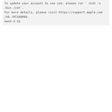
To update your account to use zsh, please run ` chsh -s 
/bin /zsh`.

For more details, please visit https://support.apple.com 
/kb /HT208060.

bash-3.1$