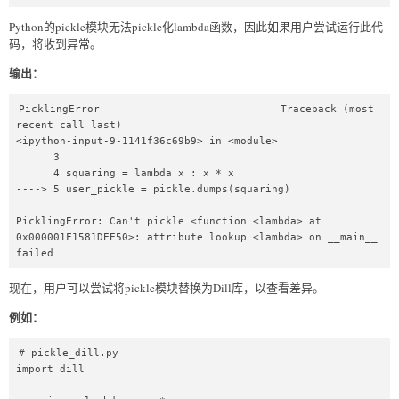
Python的pickle模块无法pickle化lambda函数，因此如果用户尝试运行此代
码，将收到异常。
输出：
PicklingError                             Traceback (most 
recent call last)

<ipython-input-9-1141f36c69b9> in <module>

      3 

      4 squaring = lambda x : x * x

----> 5 user_pickle = pickle.dumps(squaring)

PicklingError: Can't pickle <function <lambda> at 
0x000001F1581DEE50>: attribute lookup <lambda> on __main__ 
failed
现在，用户可以尝试将pickle模块替换为Dill库，以查看差异。
例如：
# pickle_dill.py  

import dill  
