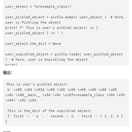
user_object = forexample_class()  

user_pickled_object = pickle.dumps( user_object )  # here, 
user is Pickling the object  

print( f" This is user's pickled object: \n { 
user_pickled_object } \n " )  

user_object.the_dict = None  

user_unpickled_object = pickle.loads( user_pickled_object 
)  # here, user is Unpickling the object  

print(  

    f" This is the_dict of the unpickled object: \n { 
输出：
user_unpickled_object.the_dict } \n " )  
This is user's pickled object: 

 b' \x80 \x04 \x95$ \x00 \x00 \x00 \x00 \x00 \x00 \x00 
\x8c \x08__main__ \x94 \x8c \x10forexample_class \x94 \x93 
\x94) \x81 \x94. ' 

 This is the_dict of the unpickled object: 

 {' first ': ' a ', ' second ': 2, ' third ': [ 1, 2, 3 ] 
} 