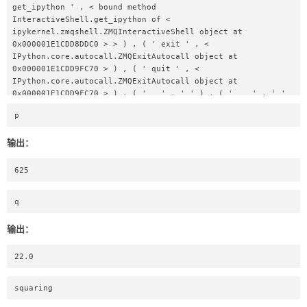
get_ipython ' , < bound method 
InteractiveShell.get_ipython of < 
ipykernel.zmqshell.ZMQInteractiveShell object at 
0x000001E1CDD8DDC0 > > ) , ( ' exit ' , < 
IPython.core.autocall.ZMQExitAutocall object at 
0x000001E1CDD9FC70 > ) , ( ' quit ' , < 
IPython.core.autocall.ZMQExitAutocall object at 
0x000001E1CDD9FC70 > ) , ( ' _ ' , ' ' ) , ( ' __ ' , ' ' 
) , ( ' ___ ' , ' ' ) , ( ' _i ' , ' ' ) , ( ' _ii ' , ' ' 
p 
) , ( ' _iii ' , ' ' ) , ( ' _i1 ' , " squaring = lambda x 
: x * x \np = squaring( 25 ) \nimport math \nq = math.sqrt 
输出：
( 139 ) \nimport dill \ndill.dump_session( ' testing.pkl ' 
) \nexit() " ) , ( ' _1 ' , dict_items( [ ( ' __name__ ' , 
' __main__ ' ) , ( ' __doc__ ' , ' Automatically created 
625
module for IPython interactive environment ' ) , ( ' 
__package__ ' , None ) , ( ' __loader__ ' , None ) , ( ' 
q  
__spec__ ' , None ) , ( ' __builtin__ ' , < module ' 
builtins ' ( built-in ) > ) , ( ' __builtins__ ' , < 
输出：
module ' builtins ' ( built-in ) > ) 
22.0
squaring