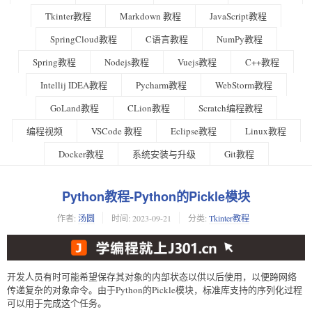
Tkinter教程
Markdown 教程
JavaScript教程
SpringCloud教程
C语言教程
NumPy教程
Spring教程
Nodejs教程
Vuejs教程
C++教程
Intellij IDEA教程
Pycharm教程
WebStorm教程
GoLand教程
CLion教程
Scratch编程教程
编程视频
VSCode 教程
Eclipse教程
Linux教程
Docker教程
系统安装与升级
Git教程
Python教程-Python的Pickle模块
作者:
汤圆
时间:
2023-09-21
分类:
Tkinter教程
开发人员有时可能希望保存其对象的内部状态以供以后使用，以便跨网络
传递复杂的对象命令。由于Python的Pickle模块，标准库支持的序列化过程
可以用于完成这个任务。