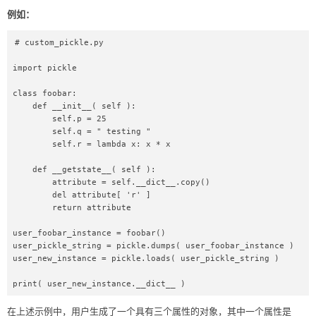
例如：
# custom_pickle.py  

import pickle  

class foobar:  

    def __init__( self ):  

        self.p = 25  

        self.q = " testing "  

        self.r = lambda x: x * x  

    def __getstate__( self ):  

        attribute = self.__dict__.copy()  

        del attribute[ 'r' ]  

        return attribute  

user_foobar_instance = foobar()  

user_pickle_string = pickle.dumps( user_foobar_instance )  

user_new_instance = pickle.loads( user_pickle_string )  

print( user_new_instance.__dict__ )  
在上述示例中，用户生成了一个具有三个属性的对象，其中一个属性是