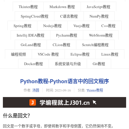
Tkinter教程
Markdown 教程
JavaScript教程
SpringCloud教程
C语言教程
NumPy教程
Spring教程
Nodejs教程
Vuejs教程
C++教程
Intellij IDEA教程
Pycharm教程
WebStorm教程
GoLand教程
CLion教程
Scratch编程教程
编程视频
VSCode 教程
Eclipse教程
Linux教程
Docker教程
系统安装与升级
Git教程
Python教程-Python语言中的回文程序
作者:
汤圆
时间:
2023-09-16
分类:
Tkinter教程
什么是回文？
回文是一个数字或字母，即使将数字和字母倒置，它仍然保持不变。