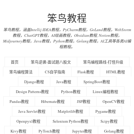
笨鸟教程
笨鸟教程，涵盖Intellij IDEA教程，PyCharm教程，GoLand教程，WebStorm
教程，ChatGPT教程，AI绘画教程，Obsidian教程, Notion教程，
Midjourney教程，Java教程，Python教程，Golang教程，AI工具等各类AI编
程教程。
首页
笨鸟逆袭-面试题八股文
笨鸟编程路线-打怪升级
笨鸟编程算法
CS自学指南
Flask教程
HTML教程
Django教程
Java教程
SpringBoot教程
Design Patterns教程
Python教程
Linux编程教程
Pandas教程
Hibernate教程
JSP教程
OpenCV教程
Java Servlet教程
Matplotlib教程
Pygame教程
Openpyxl教程
Selenium Python教程
Scipy教程
Kivy教程
PyTorch教程
Jupyter教程
Golang教程