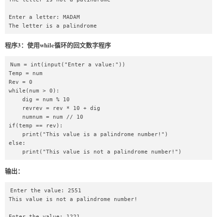
Enter a letter: MADAM

The letter is a palindrome
程序3：使用while循环的回文数字程序
Num = int(input("Enter a value:"))  

Temp = num  

Rev = 0  

while(num > 0):  

    dig = num % 10  

    revrev = rev * 10 + dig  

    numnum = num // 10  

if(temp == rev):  

    print("This value is a palindrome number!")  

else:  

    print("This value is not a palindrome number!") 
输出：
Enter the value: 2551

This value is not a palindrome number!

Enter the value: 1221
