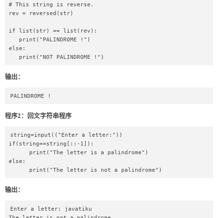
# This string is reverse.  

rev = reversed(str)  

if list(str) == list(rev):  

   print("PALINDROME !")  

else:  

   print("NOT PALINDROME !")  
输出：
PALINDROME !
程序2：回文字符串程序
string=input(("Enter a letter:"))  

if(string==string[::-1]):  

      print("The letter is a palindrome")  

else:  

      print("The letter is not a palindrome")  
输出：
Enter a letter: javatiku

The letter is not a palindrome
