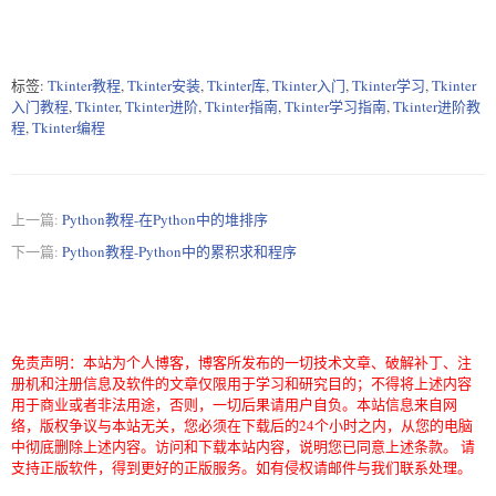
标签:
Tkinter教程
,
Tkinter安装
,
Tkinter库
,
Tkinter入门
,
Tkinter学习
,
Tkinter
入门教程
,
Tkinter
,
Tkinter进阶
,
Tkinter指南
,
Tkinter学习指南
,
Tkinter进阶教
程
,
Tkinter编程
上一篇:
Python教程-在Python中的堆排序
下一篇:
Python教程-Python中的累积求和程序
免责声明：本站为个人博客，博客所发布的一切技术文章、破解补丁、注
册机和注册信息及软件的文章仅限用于学习和研究目的；不得将上述内容
用于商业或者非法用途，否则，一切后果请用户自负。本站信息来自网
络，版权争议与本站无关，您必须在下载后的24个小时之内，从您的电脑
中彻底删除上述内容。访问和下载本站内容，说明您已同意上述条款。 请
支持正版软件，得到更好的正版服务。如有侵权请邮件与我们联系处理。