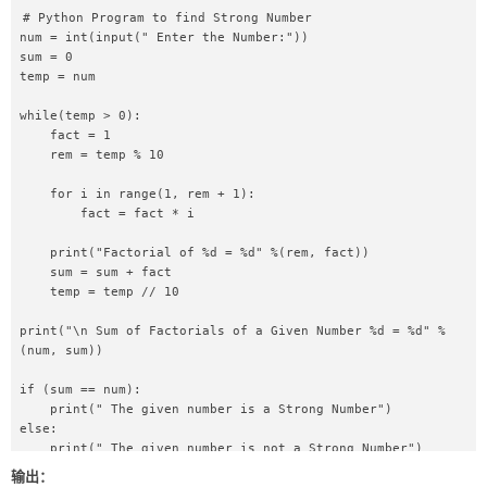
# Python Program to find Strong Number  

num = int(input(" Enter the Number:"))  

sum = 0  

temp = num  

while(temp > 0):  

    fact = 1  

    rem = temp % 10  

    for i in range(1, rem + 1):  

        fact = fact * i  

    print("Factorial of %d = %d" %(rem, fact))  

    sum = sum + fact  

    temp = temp // 10  

print("\n Sum of Factorials of a Given Number %d = %d" %
(num, sum))  

if (sum == num):  

    print(" The given number is a Strong Number")  

else:  

    print(" The given number is not a Strong Number")  
输出：