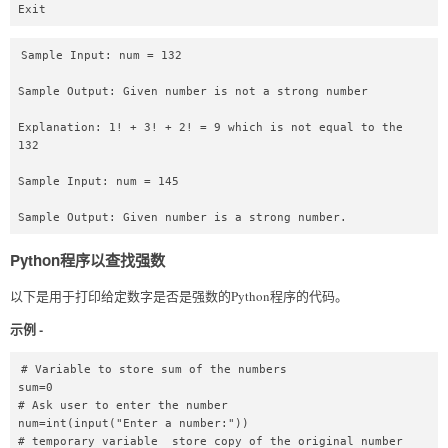
Exit
Sample Input: num = 132

Sample Output: Given number is not a strong number

Explanation: 1! + 3! + 2! = 9 which is not equal to the 
132

Sample Input: num = 145

Sample Output: Given number is a strong number.
Python程序以查找强数
以下是用于打印给定数字是否是强数的Python程序的代码。
示例 -
# Variable to store sum of the numbers  

sum=0  

# Ask user to enter the number  

num=int(input("Enter a number:"))  

# temporary variable  store copy of the original number  
