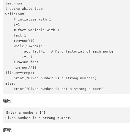
temp=num  

# Using while loop  

while(num):  

    # intialize with 1  

    i=1  

    # fact variable with 1  

    fact=1  

    rem=num%10  

    while(i<=rem):  

        fact=fact*i   # Find factorial of each number  

        i=i+1  

    sum=sum+fact  

    num=num//10  

if(sum==temp):  

    print("Given number is a strong number")  

else:  

    print("Given number is not a strong number")  
输出：
Enter a number: 145

Given number is a strong number.
解释：