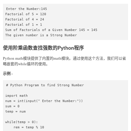
Enter the Number:145

Factorial of 5 = 120

Factorial of 4 = 24

Factorial of 1 = 1

Sum of Factorials of a Given Number 145 = 145

The given number is a Strong Number
使用阶乘函数查找强数的Python程序
Python math模块提供了内置的math模块。通过使用这个方法，我们可以省
略嵌套的while循环的使用。
示例 -
# Python Program to find Strong Number  

import math  

num = int(input(" Enter the Number:"))  

sum = 0  

temp = num  

while(temp > 0):  

    rem = temp % 10  
