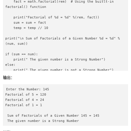
    fact = math.factorial(rem)  # Using the buitlt-in 
factorial() function  

    print("Factorial of %d = %d" %(rem, fact))  

    sum = sum + fact  

    temp = temp // 10  

print("\n Sum of Factorials of a Given Number %d = %d" %
(num, sum))  

if (sum == num):  

    print(" The given number is a Strong Number")  

else:  

    print(" The given number is not a Strong Number")   
输出：
Enter the Number: 145

Factorial of 5 = 120

Factorial of 4 = 24

Factorial of 1 = 1

 Sum of Factorials of a Given Number 145 = 145

 The given number is a Strong Number