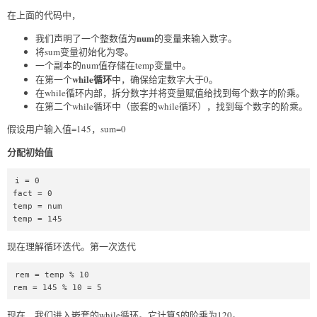
在上面的代码中，
num
我们声明了一个整数值为
的变量来输入数字。
将sum变量初始化为零。
一个副本的num值存储在temp变量中。
while循环
在第一个
中，确保给定数字大于0。
在while循环内部，拆分数字并将变量赋值给找到每个数字的阶乘。
在第二个while循环中（嵌套的while循环），找到每个数字的阶乘。
假设用户输入值=145，sum=0
分配初始值
i = 0  

fact = 0  

temp = num  

temp = 145
现在理解循环迭代。第一次迭代
rem = temp % 10  

rem = 145 % 10 = 5  
现在，我们进入嵌套的while循环。它计算5的阶乘为120。