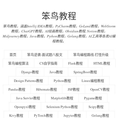
笨鸟教程
笨鸟教程，涵盖Intellij IDEA教程，PyCharm教程，GoLand教程，WebStorm
教程，ChatGPT教程，AI绘画教程，Obsidian教程, Notion教程，
Midjourney教程，Java教程，Python教程，Golang教程，AI工具等各类AI编
程教程。
首页
笨鸟逆袭-面试题八股文
笨鸟编程路线-打怪升级
笨鸟编程算法
CS自学指南
Flask教程
HTML教程
Django教程
Java教程
SpringBoot教程
Design Patterns教程
Python教程
Linux编程教程
Pandas教程
Hibernate教程
JSP教程
OpenCV教程
Java Servlet教程
Matplotlib教程
Pygame教程
Openpyxl教程
Selenium Python教程
Scipy教程
Kivy教程
PyTorch教程
Jupyter教程
Golang教程