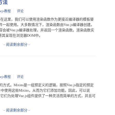
 方法
uejs教程
评论
ML。在这里，我们可以使用渲染函数作为更接近编译器的模板替
js组件一起使用。大多数情况下，渲染函数由Vue.js编译器创建。
会被Vue.js编译器处理，并返回一个渲染函数。渲染函数实
会将其呈现在浏览器DOM中。
- 阅读剩余部分 -
uejs教程
评论
逻辑复用的方式。Mixins是一组预定义的逻辑，按照Vue.js指定的预定
件中使用这些Mixins，从而为它们添加功能。因此，可以说
能，它们为处理Vue.js组件提供了一种灵活而简单的方式，并且可
- 阅读剩余部分 -