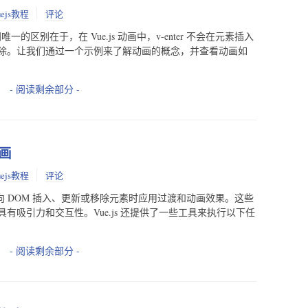
uejs教程
评论
动画之间唯一的区别在于，在 Vue.js 动画中，v-enter 不会在元素插入
除。让我们通过一个示例来了解动画的概念，并查看动画如
- 阅读剩余部分 -
动画
uejs教程
评论
序在向 DOM 插入、更新或移除元素时应用过渡和动画效果。这些
有吸引力和交互性。Vue.js 还提供了一些工具来执行以下任
- 阅读剩余部分 -