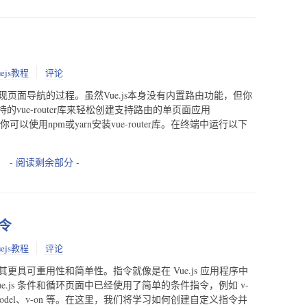
uejs教程
评论
Vue.js中实现页面导航的过程。虽然Vue.js本身没有内置路由功能，但你
vue-router库来轻松创建支持路由的单页面应用
你可以使用npm或yarn安装vue-router库。在终端中运行以下
- 阅读剩余部分 -
指令
uejs教程
评论
使其更具可重用性和简单性。指令就像是在 Vue.js 应用程序中
.js 条件和循环页面中已经使用了简单的条件指令，例如 v-
bind、v-model、v-on 等。在这里，我们将学习如何创建自定义指令并