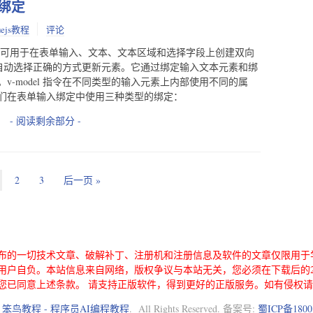
入绑定
uejs教程
评论
odel 指令，可用于在表单输入、文本、文本区域和选择字段上创建双向
类型自动选择正确的方式更新元素。它通过绑定输入文本元素和绑
-model 指令在不同类型的输入元素上内部使用不同的属
们在表单输入绑定中使用三种类型的绑定：
- 阅读剩余部分 -
2
3
后一页 »
布的一切技术文章、破解补丁、注册机和注册信息及软件的文章仅限用于
用户自负。本站信息来自网络，版权争议与本站无关，您必须在下载后的2
您已同意上述条款。 请支持正版软件，得到更好的正版服务。如有侵权
6
笨鸟教程 - 程序员AI编程教程
. All Rights Reserved. 备案号:
蜀ICP备1800