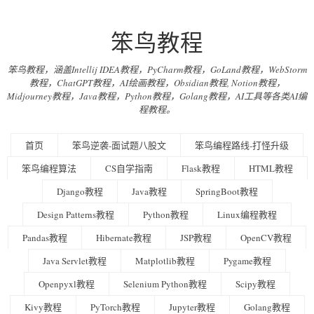
笨鸟教程
笨鸟教程，涵盖Intellij IDEA教程，PyCharm教程，GoLand教程，WebStorm
教程，ChatGPT教程，AI绘画教程，Obsidian教程, Notion教程，
Midjourney教程，Java教程，Python教程，Golang教程，AI工具等各类AI编
程教程。
首页
笨鸟逆袭-面试题八股文
笨鸟编程路线-打怪升级
笨鸟编程算法
CS自学指南
Flask教程
HTML教程
Django教程
Java教程
SpringBoot教程
Design Patterns教程
Python教程
Linux编程教程
Pandas教程
Hibernate教程
JSP教程
OpenCV教程
Java Servlet教程
Matplotlib教程
Pygame教程
Openpyxl教程
Selenium Python教程
Scipy教程
Kivy教程
PyTorch教程
Jupyter教程
Golang教程