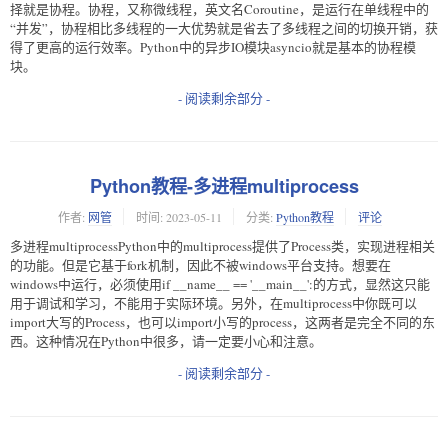
择就是协程。协程，又称微线程，英文名Coroutine，是运行在单线程中的
“并发”，协程相比多线程的一大优势就是省去了多线程之间的切换开销，获
得了更高的运行效率。Python中的异步IO模块asyncio就是基本的协程模
块。
- 阅读剩余部分 -
Python教程-多进程multiprocess
作者:
网管
时间:
2023-05-11
分类:
Python教程
评论
多进程multiprocessPython中的multiprocess提供了Process类，实现进程相关
的功能。但是它基于fork机制，因此不被windows平台支持。想要在
windows中运行，必须使用if __name__ == '__main__':的方式，显然这只能
用于调试和学习，不能用于实际环境。另外，在multiprocess中你既可以
import大写的Process，也可以import小写的process，这两者是完全不同的东
西。这种情况在Python中很多，请一定要小心和注意。
- 阅读剩余部分 -