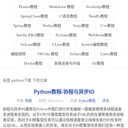
Tkinter教程
Markdown 教程
JavaScript教程
SpringCloud教程
C语言教程
NumPy教程
Spring教程
Nodejs教程
Vuejs教程
C++教程
Intellij IDEA教程
Pycharm教程
WebStorm教程
GoLand教程
CLion教程
Scratch编程教程
编程视频
VSCode 教程
Eclipse教程
Linux教程
Docker教程
系统安装与升级
Git教程
标签 python下载 下的文章
Python教程-协程与异步IO
作者:
网管
时间:
2023-05-11
分类:
Python教程
评论
协程与异步IO通常在Python中我们进行并发编程一般都是使用多线程或者
多进程来实现的，对于CPU计算密集型任务由于GIL的存在通常使用多进程
来实现，而对于IO密集型任务可以通过线程调度来让线程在执行IO任务时
让出GIL，从而实现表面上的并发。其实对于IO密集型任务我们还有一种选