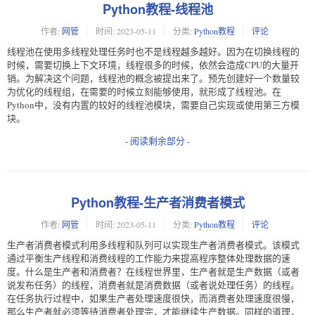
Python教程-线程池
作者:
网管
时间:
2023-05-11
分类:
Python教程
评论
线程池在使用多线程处理任务时也不是线程越多越好。因为在切换线程的
时候，需要切换上下文环境，线程很多的时候，依然会造成CPU的大量开
销。为解决这个问题，线程池的概念被提出来了。预先创建好一个数量较
为优化的线程组，在需要的时候立刻能够使用，就形成了线程池。在
Python中，没有内置的较好的线程池模块，需要自己实现或使用第三方模
块。
- 阅读剩余部分 -
Python教程-生产者消费者模式
作者:
网管
时间:
2023-05-11
分类:
Python教程
评论
生产者消费者模式利用多线程和队列可以实现生产者消费者模式。该模式
通过平衡生产线程和消费线程的工作能力来提高程序整体处理数据的速
度。什么是生产者和消费者？在线程世界里，生产者就是生产数据（或者
说发布任务）的线程，消费者就是消费数据（或者说处理任务）的线程。
在任务执行过程中，如果生产者处理速度很快，而消费者处理速度很慢，
那么生产者就必须等待消费者处理完，才能继续生产数据。同样的道理，