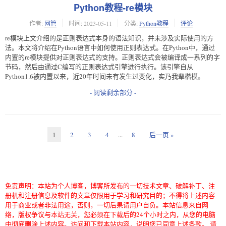
Python教程-re模块
作者:
网管
时间:
2023-05-11
分类:
Python教程
评论
re模块上文介绍的是正则表达式本身的语法知识，并未涉及实际使用的方
法。本文将介绍在Python语言中如何使用正则表达式。在Python中，通过
内置的re模块提供对正则表达式的支持。正则表达式会被编译成一系列的字
节码，然后由通过C编写的正则表达式引擎进行执行。该引擎自从
Python1.6被内置以来，近20年时间未有发生过变化，实乃我辈楷模。
- 阅读剩余部分 -
1
2
3
4
...
8
后一页 »
免责声明：本站为个人博客，博客所发布的一切技术文章、破解补丁、注
册机和注册信息及软件的文章仅限用于学习和研究目的；不得将上述内容
用于商业或者非法用途，否则，一切后果请用户自负。本站信息来自网
络，版权争议与本站无关，您必须在下载后的24个小时之内，从您的电脑
中彻底删除上述内容。访问和下载本站内容，说明您已同意上述条款。 请