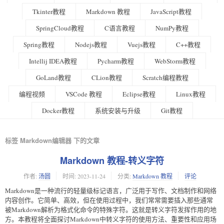
Tkinter教程
Markdown 教程
JavaScript教程
SpringCloud教程
C语言教程
NumPy教程
Spring教程
Nodejs教程
Vuejs教程
C++教程
Intellij IDEA教程
Pycharm教程
WebStorm教程
GoLand教程
CLion教程
Scratch编程教程
编程视频
VSCode 教程
Eclipse教程
Linux教程
Docker教程
系统安装与升级
Git教程
标签 Markdown编辑器 下的文章
Markdown 教程-转义字符
作者:
汤圆
时间:
2023-11-24
分类:
Markdown 教程
评论
Markdown是一种流行的轻量级标记语言，广泛用于写作、文档制作和网络
内容创作。它简单、高效，但在使用过程中，我们常常需要插入那些通常
被Markdown解析为格式化命令的特殊字符。这就是转义字符发挥作用的地
方。本教程将全面探讨Markdown中转义字符的使用方法、重要性和应用场