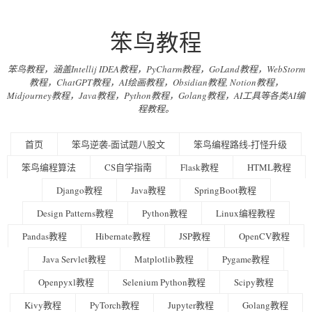
笨鸟教程
笨鸟教程，涵盖Intellij IDEA教程，PyCharm教程，GoLand教程，WebStorm
教程，ChatGPT教程，AI绘画教程，Obsidian教程, Notion教程，
Midjourney教程，Java教程，Python教程，Golang教程，AI工具等各类AI编
程教程。
首页
笨鸟逆袭-面试题八股文
笨鸟编程路线-打怪升级
笨鸟编程算法
CS自学指南
Flask教程
HTML教程
Django教程
Java教程
SpringBoot教程
Design Patterns教程
Python教程
Linux编程教程
Pandas教程
Hibernate教程
JSP教程
OpenCV教程
Java Servlet教程
Matplotlib教程
Pygame教程
Openpyxl教程
Selenium Python教程
Scipy教程
Kivy教程
PyTorch教程
Jupyter教程
Golang教程