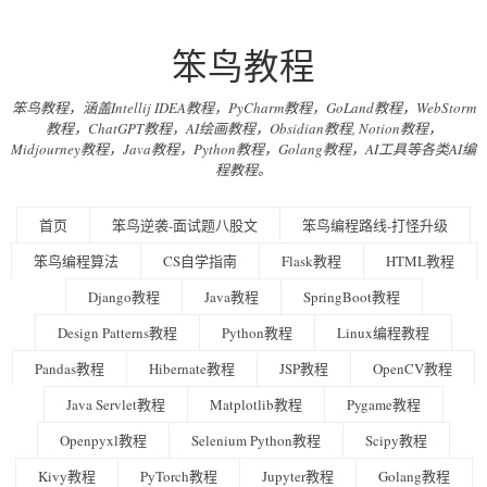
笨鸟教程
笨鸟教程，涵盖Intellij IDEA教程，PyCharm教程，GoLand教程，WebStorm
教程，ChatGPT教程，AI绘画教程，Obsidian教程, Notion教程，
Midjourney教程，Java教程，Python教程，Golang教程，AI工具等各类AI编
程教程。
首页
笨鸟逆袭-面试题八股文
笨鸟编程路线-打怪升级
笨鸟编程算法
CS自学指南
Flask教程
HTML教程
Django教程
Java教程
SpringBoot教程
Design Patterns教程
Python教程
Linux编程教程
Pandas教程
Hibernate教程
JSP教程
OpenCV教程
Java Servlet教程
Matplotlib教程
Pygame教程
Openpyxl教程
Selenium Python教程
Scipy教程
Kivy教程
PyTorch教程
Jupyter教程
Golang教程