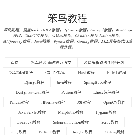
笨鸟教程
笨鸟教程，涵盖Intellij IDEA教程，PyCharm教程，GoLand教程，WebStorm
教程，ChatGPT教程，AI绘画教程，Obsidian教程, Notion教程，
Midjourney教程，Java教程，Python教程，Golang教程，AI工具等各类AI编
程教程。
首页
笨鸟逆袭-面试题八股文
笨鸟编程路线-打怪升级
笨鸟编程算法
CS自学指南
Flask教程
HTML教程
Django教程
Java教程
SpringBoot教程
Design Patterns教程
Python教程
Linux编程教程
Pandas教程
Hibernate教程
JSP教程
OpenCV教程
Java Servlet教程
Matplotlib教程
Pygame教程
Openpyxl教程
Selenium Python教程
Scipy教程
Kivy教程
PyTorch教程
Jupyter教程
Golang教程