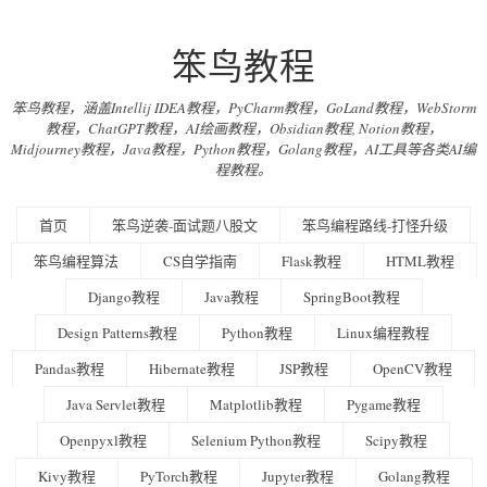
笨鸟教程
笨鸟教程，涵盖Intellij IDEA教程，PyCharm教程，GoLand教程，WebStorm
教程，ChatGPT教程，AI绘画教程，Obsidian教程, Notion教程，
Midjourney教程，Java教程，Python教程，Golang教程，AI工具等各类AI编
程教程。
首页
笨鸟逆袭-面试题八股文
笨鸟编程路线-打怪升级
笨鸟编程算法
CS自学指南
Flask教程
HTML教程
Django教程
Java教程
SpringBoot教程
Design Patterns教程
Python教程
Linux编程教程
Pandas教程
Hibernate教程
JSP教程
OpenCV教程
Java Servlet教程
Matplotlib教程
Pygame教程
Openpyxl教程
Selenium Python教程
Scipy教程
Kivy教程
PyTorch教程
Jupyter教程
Golang教程