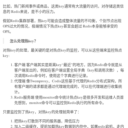
比如，热门新闻事件或商品，这类key通常有大流量的访问，对存储这类信
息的 Redis来说，是不小的压力。
假如Redis集群部署，热key可能会造成整体流量的不均衡，个别节点出现
OPS过大的情况，极端情况下热点key甚至会超过 Redis本身能够承受的
OPS。
怎么处理热key？
对热key的处理，最关键的是对热点key的监控，可以从这些端来监控热点
key:
客户端 客户端其实是距离key“最近”的地方，因为Redis命令就是从
客户端发出的，例如在客户端设置全局字典（key和调用次数），每
次调用Redis命令时，使用这个字典进行记录。
代理端 像Twemproxy、Codis这些基于代理的Redis分布式架构，所
有客户端的请求都是通过代理端完成的，可以在代理端进行收集统
计。
Redis服务端 使用monitor命令统计热点key是很多开发和运维人员首
先想到，monitor命令可以监控到Redis执行的所有命令。
只要监控到了热key，对热key的处理就简单了：
把热key打散到不同的服务器，降低压⼒
加⼊⼆级缓存，提前加载热key数据到内存中，如果redis宕机，⾛内