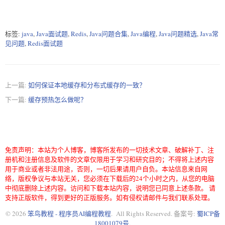
标签:
java
,
Java面试题
,
Redis
,
Java问题合集
,
Java编程
,
Java问题精选
,
Java常
见问题
,
Redis面试题
上一篇:
如何保证本地缓存和分布式缓存的一致？
下一篇:
缓存预热怎么做呢？
免责声明：本站为个人博客，博客所发布的一切技术文章、破解补丁、注
册机和注册信息及软件的文章仅限用于学习和研究目的；不得将上述内容
用于商业或者非法用途，否则，一切后果请用户自负。本站信息来自网
络，版权争议与本站无关，您必须在下载后的24个小时之内，从您的电脑
中彻底删除上述内容。访问和下载本站内容，说明您已同意上述条款。 请
支持正版软件，得到更好的正版服务。如有侵权请邮件与我们联系处理。
© 2026
笨鸟教程 - 程序员AI编程教程
. All Rights Reserved. 备案号:
蜀ICP备
18001079号
.