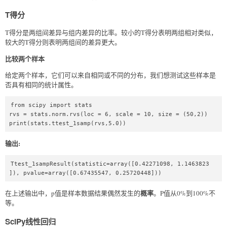
T得分
T得分是两组间差异与组内差异的比率。较小的T得分表明两组相对类似，
较大的T得分则表明两组间的差异更大。
比较两个样本
给定两个样本，它们可以来自相同或不同的分布，我们想测试这些样本是
否具有相同的统计属性。
from scipy import stats  

rvs = stats.norm.rvs(loc = 6, scale = 10, size = (50,2))  

print(stats.ttest_1samp(rvs,5.0))  
输出:
Ttest_1sampResult(statistic=array([0.42271098, 1.1463823 
]), pvalue=array([0.67435547, 0.25720448]))
概率
在上述输出中，p值是样本数据结果偶然发生的
。P值从0%到100%不
等。
SciPy线性回归