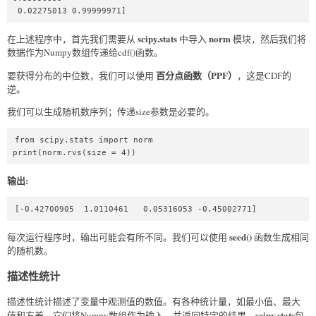
 0.02275013 0.99999971]
scipy.stats
norm
在上述程序中，首先我们需要从
中导入
模块，然后我们将
数据作为Numpy数组传递给cdf()函数。
百分点函数（PPF）
要获得分布的中位数，我们可以使用
，这是CDF的
逆。
我们可以生成随机数序列；传递size参数是必要的。
from scipy.stats import norm  

print(norm.rvs(size = 4))  
输出:
[-0.42700905  1.0110461   0.05316053 -0.45002771]
seed()
每次运行程序时，输出可能会有所不同。我们可以使用
函数生成相同
的随机数。
描述性统计
描述性统计描述了变量中观测值的数值。有各种统计量，如最小值、最大
scipy.stats
值和方差，它们将Numpy数组作为输入，并返回特定的结果。
包