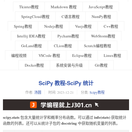
Tkinter教程
Markdown 教程
JavaScript教程
SpringCloud教程
C语言教程
NumPy教程
Spring教程
Nodejs教程
Vuejs教程
C++教程
Intellij IDEA教程
Pycharm教程
WebStorm教程
GoLand教程
CLion教程
Scratch编程教程
编程视频
VSCode 教程
Eclipse教程
Linux教程
Docker教程
系统安装与升级
Git教程
SciPy 教程-SciPy 统计
作者:
汤圆
时间:
2023-12-21
分类:
Scipy教程
scipy.stats
info(stats)
包含大量统计学和概率分布函数。可以通过
获取统计
docstring
函数的列表。还可以从统计子包的
中获取随机变量的列表。