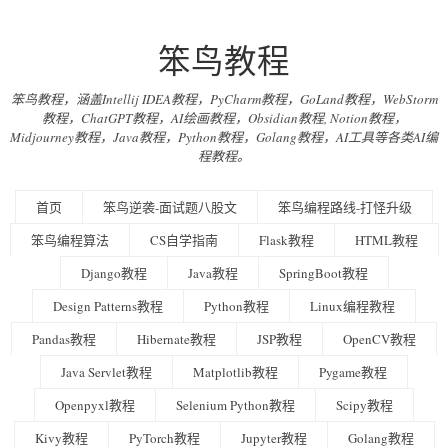
笨鸟教程
笨鸟教程，涵盖Intellij IDEA教程，PyCharm教程，GoLand教程，WebStorm
教程，ChatGPT教程，AI绘画教程，Obsidian教程, Notion教程，
Midjourney教程，Java教程，Python教程，Golang教程，AI工具等各类AI编
程教程。
首页
笨鸟逆袭-面试题八股文
笨鸟编程路线-打怪升级
笨鸟编程算法
CS自学指南
Flask教程
HTML教程
Django教程
Java教程
SpringBoot教程
Design Patterns教程
Python教程
Linux编程教程
Pandas教程
Hibernate教程
JSP教程
OpenCV教程
Java Servlet教程
Matplotlib教程
Pygame教程
Openpyxl教程
Selenium Python教程
Scipy教程
Kivy教程
PyTorch教程
Jupyter教程
Golang教程