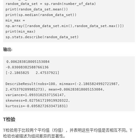
random_data_set = sp.randn(number_of_data)  

print(random_data_set.mean())  

print(sp.median(random_data_set))  

min_max = 
np.array([random_data_set.min(),random_data_set.max()])  

print(min_max)  

sp.stats.describe(random_data_set)  
输出:
0.006283818005153084

-0.03008382588766136

[-2.1865825   2.47537921]

DescribeResult(nobs=100, minmax=(-2.1865824992721987, 
2.475379209985273), mean=0.006283818005153084, 
variance=1.0933102537156147, 
skewness=0.027561719919920322, 
kurtosis=-0.6958272633471831)
T检验
T检验用于比较两个平均值（均值），并表明这些平均值是否相互不同。T
检验也被描述为组间差异的显著性。