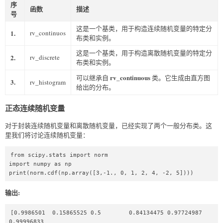
序
函数
描述
号
这是一个基类，用于构造连续随机变量的特定分
1.
rv_continuos
布类和实例。
这是一个基类，用于构造离散随机变量的特定分
2.
rv_discrete
布类和实例。
rv_continuous
可以继承自
类。它生成由直方图
3.
rv_histogram
给出的分布。
正态连续随机变量
对于封装连续随机变量和离散随机变量，已经实现了两个一般分布类。这
里我们将讨论连续随机变量：
from scipy.stats import norm  

import numpy as np  

print(norm.cdf(np.array([3,-1., 0, 1, 2, 4, -2, 5])))  
输出:
[0.9986501  0.15865525 0.5        0.84134475 0.97724987 
0.99996833
