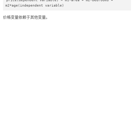
price(dependent variable) = m1*area + m2*bedrooms + 
m2*age(independent variable)  
价格变量依赖于其他变量。