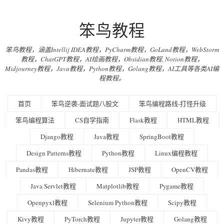
笨鸟教程
笨鸟教程，涵盖Intellij IDEA教程，PyCharm教程，GoLand教程，WebStorm
教程，ChatGPT教程，AI绘画教程，Obsidian教程, Notion教程，
Midjourney教程，Java教程，Python教程，Golang教程，AI工具等各类AI编
程教程。
首页
笨鸟逆袭-面试题八股文
笨鸟编程路线-打怪升级
笨鸟编程算法
CS自学指南
Flask教程
HTML教程
Django教程
Java教程
SpringBoot教程
Design Patterns教程
Python教程
Linux编程教程
Pandas教程
Hibernate教程
JSP教程
OpenCV教程
Java Servlet教程
Matplotlib教程
Pygame教程
Openpyxl教程
Selenium Python教程
Scipy教程
Kivy教程
PyTorch教程
Jupyter教程
Golang教程