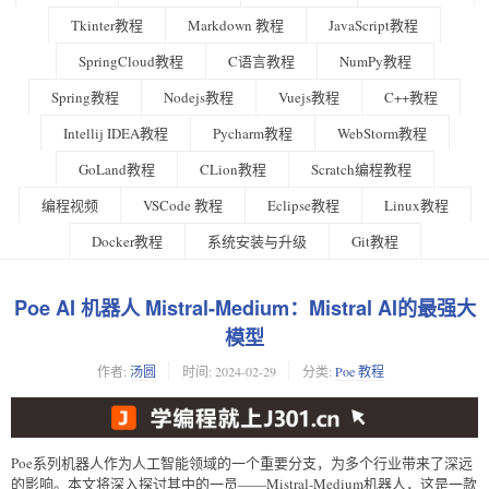
Tkinter教程
Markdown 教程
JavaScript教程
SpringCloud教程
C语言教程
NumPy教程
Spring教程
Nodejs教程
Vuejs教程
C++教程
Intellij IDEA教程
Pycharm教程
WebStorm教程
GoLand教程
CLion教程
Scratch编程教程
编程视频
VSCode 教程
Eclipse教程
Linux教程
Docker教程
系统安装与升级
Git教程
Poe AI 机器人 Mistral-Medium：Mistral AI的最强大
模型
作者:
汤圆
时间:
2024-02-29
分类:
Poe 教程
Poe系列机器人作为人工智能领域的一个重要分支，为多个行业带来了深远
的影响。本文将深入探讨其中的一员——Mistral-Medium机器人，这是一款