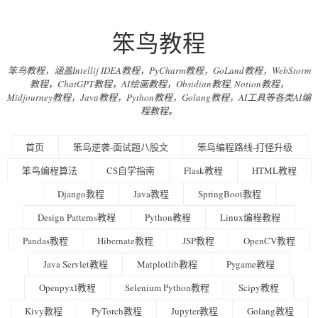
笨鸟教程
笨鸟教程，涵盖Intellij IDEA教程，PyCharm教程，GoLand教程，WebStorm
教程，ChatGPT教程，AI绘画教程，Obsidian教程, Notion教程，
Midjourney教程，Java教程，Python教程，Golang教程，AI工具等各类AI编
程教程。
首页
笨鸟逆袭-面试题八股文
笨鸟编程路线-打怪升级
笨鸟编程算法
CS自学指南
Flask教程
HTML教程
Django教程
Java教程
SpringBoot教程
Design Patterns教程
Python教程
Linux编程教程
Pandas教程
Hibernate教程
JSP教程
OpenCV教程
Java Servlet教程
Matplotlib教程
Pygame教程
Openpyxl教程
Selenium Python教程
Scipy教程
Kivy教程
PyTorch教程
Jupyter教程
Golang教程