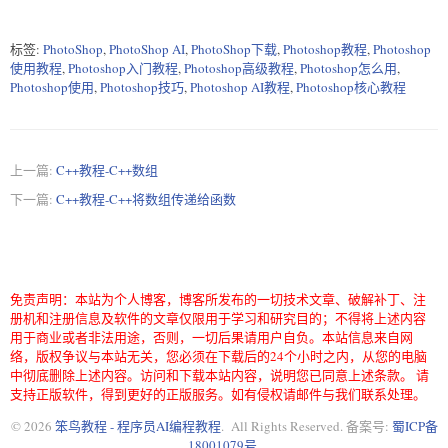
标签:
PhotoShop
,
PhotoShop AI
,
PhotoShop下载
,
Photoshop教程
,
Photoshop
使用教程
,
Photoshop入门教程
,
Photoshop高级教程
,
Photoshop怎么用
,
Photoshop使用
,
Photoshop技巧
,
Photoshop AI教程
,
Photoshop核心教程
上一篇:
C++教程-C++数组
下一篇:
C++教程-C++将数组传递给函数
免责声明：本站为个人博客，博客所发布的一切技术文章、破解补丁、注
册机和注册信息及软件的文章仅限用于学习和研究目的；不得将上述内容
用于商业或者非法用途，否则，一切后果请用户自负。本站信息来自网
络，版权争议与本站无关，您必须在下载后的24个小时之内，从您的电脑
中彻底删除上述内容。访问和下载本站内容，说明您已同意上述条款。 请
支持正版软件，得到更好的正版服务。如有侵权请邮件与我们联系处理。
© 2026
笨鸟教程 - 程序员AI编程教程
. All Rights Reserved. 备案号:
蜀ICP备
18001079号
.