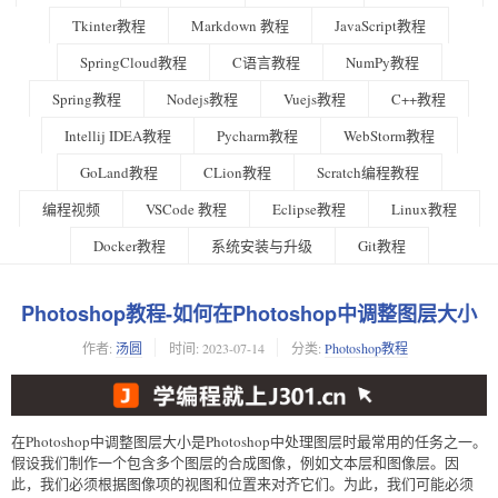
Tkinter教程
Markdown 教程
JavaScript教程
SpringCloud教程
C语言教程
NumPy教程
Spring教程
Nodejs教程
Vuejs教程
C++教程
Intellij IDEA教程
Pycharm教程
WebStorm教程
GoLand教程
CLion教程
Scratch编程教程
编程视频
VSCode 教程
Eclipse教程
Linux教程
Docker教程
系统安装与升级
Git教程
Photoshop教程-如何在Photoshop中调整图层大小
作者:
汤圆
时间:
2023-07-14
分类:
Photoshop教程
在Photoshop中调整图层大小是Photoshop中处理图层时最常用的任务之一。
假设我们制作一个包含多个图层的合成图像，例如文本层和图像层。因
此，我们必须根据图像项的视图和位置来对齐它们。为此，我们可能必须