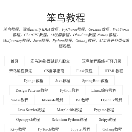
笨鸟教程
笨鸟教程，涵盖Intellij IDEA教程，PyCharm教程，GoLand教程，WebStorm
教程，ChatGPT教程，AI绘画教程，Obsidian教程, Notion教程，
Midjourney教程，Java教程，Python教程，Golang教程，AI工具等各类AI编
程教程。
首页
笨鸟逆袭-面试题八股文
笨鸟编程路线-打怪升级
笨鸟编程算法
CS自学指南
Flask教程
HTML教程
Django教程
Java教程
SpringBoot教程
Design Patterns教程
Python教程
Linux编程教程
Pandas教程
Hibernate教程
JSP教程
OpenCV教程
Java Servlet教程
Matplotlib教程
Pygame教程
Openpyxl教程
Selenium Python教程
Scipy教程
Kivy教程
PyTorch教程
Jupyter教程
Golang教程