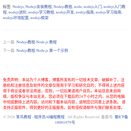
标签:
Nodejs
,
Nodejs安装教程
,
Nodejs教程
,
node
,
nodejs入门
,
nodejs入门教
程
,
nodejs进阶
,
nodejs学习教程
,
nodejs开发
,
nodejs指南
,
nodejs学习指南
,
nodejs环境配置
,
nodejs框架
上一篇:
Nodejs教程-Node.js 教程
下一篇:
Nodejs教程-Node.js 第一个示例
免责声明：本站为个人博客，博客所发布的一切技术文章、破解补丁、注
册机和注册信息及软件的文章仅限用于学习和研究目的；不得将上述内容
用于商业或者非法用途，否则，一切后果请用户自负。本站信息来自网
络，版权争议与本站无关，您必须在下载后的24个小时之内，从您的电脑
中彻底删除上述内容。访问和下载本站内容，说明您已同意上述条款。 请
支持正版软件，得到更好的正版服务。如有侵权请邮件与我们联系处理。
© 2026
笨鸟教程 - 程序员AI编程教程
. All Rights Reserved. 备案号:
蜀ICP备
18001079号
.