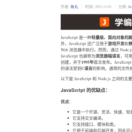
作者:
鱼丸
时间:
2023-11-03
分类:
J
轻量级、面向对象的
JavaScript 是一种
游戏开发
外，JavaScript 还广泛用于
和
Web 浏览器中执行。然而，通过 Node.j
浏览器端语言
JavaScript 也被称为
，可
1995年
创建，并于
首次发布。JavaScri
C语言
的语法受到
的影响，通常的文件
以下是 JavaScript 和 Node.js 之间的
JavaScript 的优缺点：
优点
：
它是一个开源、灵活、快速、轻
它支持交叉编译。
它支持接口、模块和类。
它用于前端和后端开发，因此可