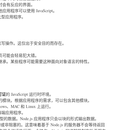
时会有反应的界面。
程序可以使用 JavaScript。
编写大型应用程序。
持文件的读写操作。这仅出于安全目的而存在。
员可能会轻易犯大错。
继承。某些程序可能需要这种面向对象语言的特性。
可证
的 JavaScript 运行时环境。
的模块。根据应用程序的需求，可以包含其他模块。
s、MAC 和 Linux 上运行。
服务器端应用程序。
何类型的数据。Node.js 应用程序只会以块的形式输出数据。
异步的或非阻塞的。这意味着基于 Node.js 的服务器不会等待返回