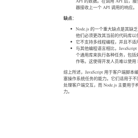
API 的数据。在调用 API 后
器接收上一个 API 调用的响应。
缺点
：
Node.js 的一个重大缺点是其
他们必须更改其当前的代码库以
它不支持多线程编程，并且不适
与其他编程语言相比，JavaSc
个通用库来执行各种任务，包括处理
作等。这使得开发人员难以使用 No
综上所述，JavaScript 用于客户端脚
塞操作系统任务的能力。它们适用于不同的应用场景
处理客户端交互，而 Node.js 主
力。