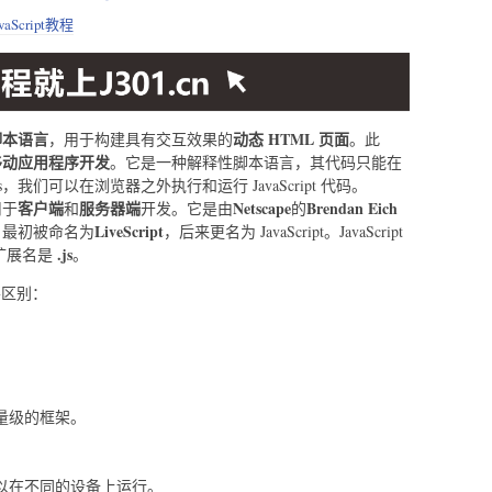
avaScript教程
脚本语言
动态 HTML 页面
，用于构建具有交互效果的
。此
移动应用程序开发
。它是一种解释性脚本语言，其代码只能在
s，我们可以在浏览器之外执行和运行 JavaScript 代码。
客户端
服务器端
Netscape
Brendan Eich
用于
和
开发。它是由
的
LiveScript
pt 最初被命名为
，后来更名为 JavaScript。JavaScript
.js
扩展名是
。
主要区别：
量级的框架。
以在不同的设备上运行。