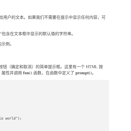
给用户的文本。如果我们不需要在提示中显示任何内容，可
个包含在文本框中显示的默认值的字符串。
方法的示例。
钮（确定和取消）的简单提示框。这里有一个 HTML 按
k
fun()
prompt()
属性并调用
函数，在函数中定义了
。