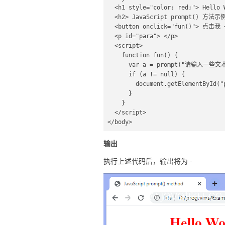
  <h1 style="color: red;"> Hello World </h1> 

  <h2> JavaScript prompt() 方法示例 </h2> 

  <button onclick="fun()"> 点击我 </button> 

  <p id="para"> </p> 

  <script> 

    function fun() { 

      var a = prompt("请输入一些文本", "the javatiku.cn"); 

      if (a != null) { 

        document.getElementById("para").innerHTML = "欢迎来到 " + a; 

      } 

    } 

  </script> 

</body>  

</html>
输出
执行上述代码后，输出将为 -