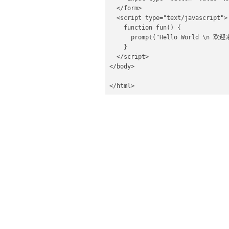
  </form>    

  <script type="text/javascript">  

    function fun() {  

      prompt("Hello World \n 欢迎来到 javaTiku.cn \n 这是一个提示框 ");  

    }  

  </script>  

</body>  

</html>