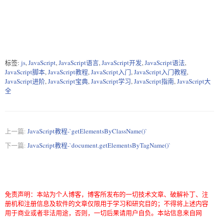
标签:
js
,
JavaScript
,
JavaScript语言
,
JavaScript开发
,
JavaScript语法
,
JavaScript脚本
,
JavaScript教程
,
JavaScript入门
,
JavaScript入门教程
,
JavaScript进阶
,
JavaScript宝典
,
JavaScript学习
,
JavaScript指南
,
JavaScript大
全
上一篇:
JavaScript教程-`getElementsByClassName()`
下一篇:
JavaScript教程-`document.getElementsByTagName()`
免责声明：本站为个人博客，博客所发布的一切技术文章、破解补丁、注
册机和注册信息及软件的文章仅限用于学习和研究目的；不得将上述内容
用于商业或者非法用途，否则，一切后果请用户自负。本站信息来自网