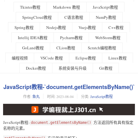
Tkinter教程
Markdown 教程
JavaScript教程
SpringCloud教程
C语言教程
NumPy教程
Spring教程
Nodejs教程
Vuejs教程
C++教程
Intellij IDEA教程
Pycharm教程
WebStorm教程
GoLand教程
CLion教程
Scratch编程教程
编程视频
VSCode 教程
Eclipse教程
Linux教程
Docker教程
系统安装与升级
Git教程
JavaScript教程-`document.getElementsByName()`
作者:
鱼丸
时间:
2023-08-04
分类:
JavaScript教程
JavaScript教程-
方法返回所有具有指定
document.getElementsByName()
名称的元素。
方法的语法如下：