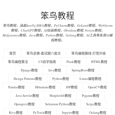
笨鸟教程
笨鸟教程，涵盖Intellij IDEA教程，PyCharm教程，GoLand教程，WebStorm
教程，ChatGPT教程，AI绘画教程，Obsidian教程, Notion教程，
Midjourney教程，Java教程，Python教程，Golang教程，AI工具等各类AI编
程教程。
首页
笨鸟逆袭-面试题八股文
笨鸟编程路线-打怪升级
笨鸟编程算法
CS自学指南
Flask教程
HTML教程
Django教程
Java教程
SpringBoot教程
Design Patterns教程
Python教程
Linux编程教程
Pandas教程
Hibernate教程
JSP教程
OpenCV教程
Java Servlet教程
Matplotlib教程
Pygame教程
Openpyxl教程
Selenium Python教程
Scipy教程
Kivy教程
PyTorch教程
Jupyter教程
Golang教程