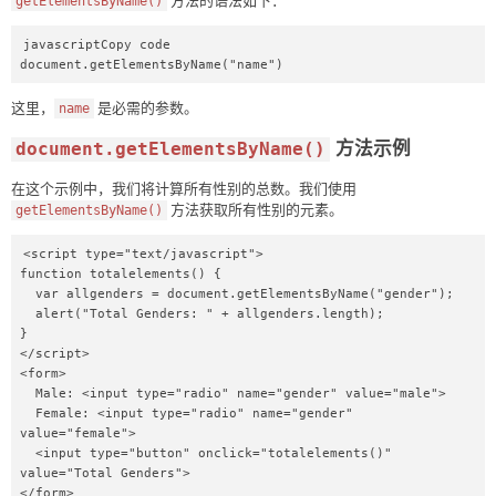
getElementsByName()
javascriptCopy code

document.getElementsByName("name")
这里，
是必需的参数。
name
方法示例
document.getElementsByName()
在这个示例中，我们将计算所有性别的总数。我们使用
方法获取所有性别的元素。
getElementsByName()
<script type="text/javascript">

function totalelements() {

  var allgenders = document.getElementsByName("gender");

  alert("Total Genders: " + allgenders.length);

}

</script>

<form>

  Male: <input type="radio" name="gender" value="male">

  Female: <input type="radio" name="gender" 
value="female">

  <input type="button" onclick="totalelements()" 
value="Total Genders">

</form>