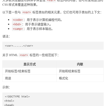
<var>
CSS 样式来覆盖这种效果。
以下是一些与
标签类似的相关元素，它们也可用于类似的上下文：
<var>
：用于表示计算机编程代码。
<code>
：用于表示键盘输入。
<kbd>
：用于表示样本输出。
<samp>
语法：
<var>......</var>
关于 HTML
标签的一些规范如下：
<var>
显示方式
内联
开始标签/结束标签
开始和结束标签
用途
格式化
示例：
<!DOCTYPE html>

<html>

<head>
