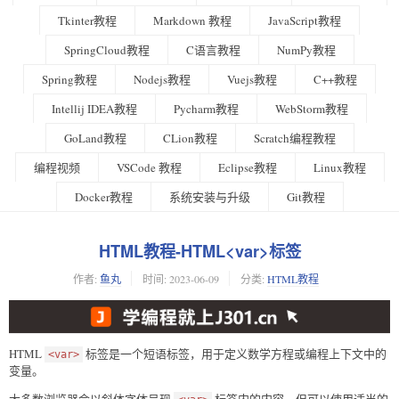
Tkinter教程
Markdown 教程
JavaScript教程
SpringCloud教程
C语言教程
NumPy教程
Spring教程
Nodejs教程
Vuejs教程
C++教程
Intellij IDEA教程
Pycharm教程
WebStorm教程
GoLand教程
CLion教程
Scratch编程教程
编程视频
VSCode 教程
Eclipse教程
Linux教程
Docker教程
系统安装与升级
Git教程
HTML教程-HTML<var>标签
作者:
鱼丸
时间:
2023-06-09
分类:
HTML教程
HTML
标签是一个短语标签，用于定义数学方程或编程上下文中的
<var>
变量。
大多数浏览器会以斜体字体呈现
标签内的内容，但可以使用适当的