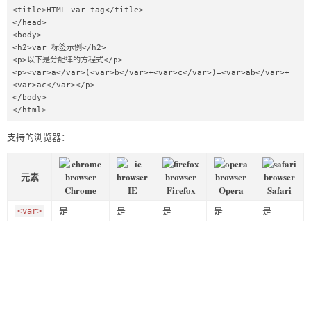
<title>HTML var tag</title>

</head>

<body>

<h2>var 标签示例</h2>

<p>以下是分配律的方程式</p>

<p><var>a</var>(<var>b</var>+<var>c</var>)=<var>ab</var>+
<var>ac</var></p>

</body>

</html>
支持的浏览器：
元素
Chrome
IE
Firefox
Opera
Safari
是
是
是
是
是
<var>