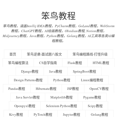
笨鸟教程
笨鸟教程，涵盖Intellij IDEA教程，PyCharm教程，GoLand教程，WebStorm
教程，ChatGPT教程，AI绘画教程，Obsidian教程, Notion教程，
Midjourney教程，Java教程，Python教程，Golang教程，AI工具等各类AI编
程教程。
首页
笨鸟逆袭-面试题八股文
笨鸟编程路线-打怪升级
笨鸟编程算法
CS自学指南
Flask教程
HTML教程
Django教程
Java教程
SpringBoot教程
Design Patterns教程
Python教程
Linux编程教程
Pandas教程
Hibernate教程
JSP教程
OpenCV教程
Java Servlet教程
Matplotlib教程
Pygame教程
Openpyxl教程
Selenium Python教程
Scipy教程
Kivy教程
PyTorch教程
Jupyter教程
Golang教程