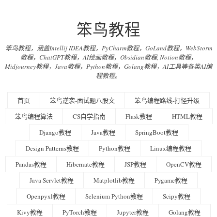
笨鸟教程
笨鸟教程，涵盖Intellij IDEA教程，PyCharm教程，GoLand教程，WebStorm
教程，ChatGPT教程，AI绘画教程，Obsidian教程, Notion教程，
Midjourney教程，Java教程，Python教程，Golang教程，AI工具等各类AI编
程教程。
首页
笨鸟逆袭-面试题八股文
笨鸟编程路线-打怪升级
笨鸟编程算法
CS自学指南
Flask教程
HTML教程
Django教程
Java教程
SpringBoot教程
Design Patterns教程
Python教程
Linux编程教程
Pandas教程
Hibernate教程
JSP教程
OpenCV教程
Java Servlet教程
Matplotlib教程
Pygame教程
Openpyxl教程
Selenium Python教程
Scipy教程
Kivy教程
PyTorch教程
Jupyter教程
Golang教程