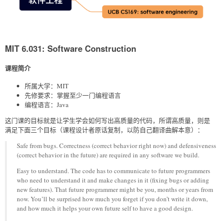
MIT 6.031: Software Construction
课程简介
所属大学：MIT
先修要求：掌握至少一门编程语言
编程语言：Java
这门课的目标就是让学生学会如何写出高质量的代码，所谓高质量，则是
满足下面三个目标（课程设计者原话复制，以防自己翻译曲解本意）：
Safe from bugs. Correctness (correct behavior right now) and defensiveness
(correct behavior in the future) are required in any software we build.
Easy to understand. The code has to communicate to future programmers
who need to understand it and make changes in it (fixing bugs or adding
new features). That future programmer might be you, months or years from
now. You’ll be surprised how much you forget if you don’t write it down,
and how much it helps your own future self to have a good design.