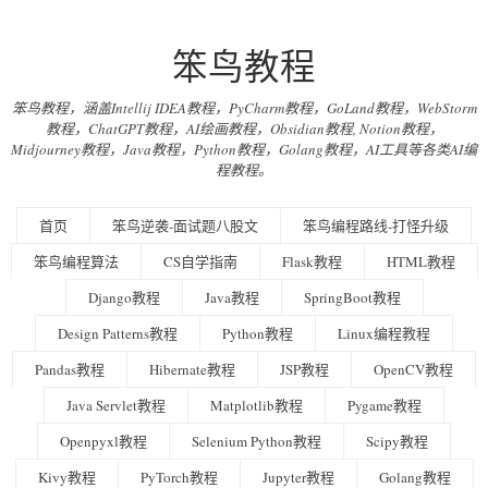
笨鸟教程
笨鸟教程，涵盖Intellij IDEA教程，PyCharm教程，GoLand教程，WebStorm
教程，ChatGPT教程，AI绘画教程，Obsidian教程, Notion教程，
Midjourney教程，Java教程，Python教程，Golang教程，AI工具等各类AI编
程教程。
首页
笨鸟逆袭-面试题八股文
笨鸟编程路线-打怪升级
笨鸟编程算法
CS自学指南
Flask教程
HTML教程
Django教程
Java教程
SpringBoot教程
Design Patterns教程
Python教程
Linux编程教程
Pandas教程
Hibernate教程
JSP教程
OpenCV教程
Java Servlet教程
Matplotlib教程
Pygame教程
Openpyxl教程
Selenium Python教程
Scipy教程
Kivy教程
PyTorch教程
Jupyter教程
Golang教程