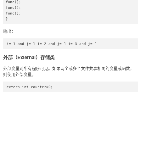
func();

func();

func();

} 
输出：
i= 1 and j= 1 i= 2 and j= 1 i= 3 and j= 1 
外部（External）存储类
外部变量对所有程序可见。如果两个或多个文件共享相同的变量或函数，
则使用外部变量。
extern int counter=0;