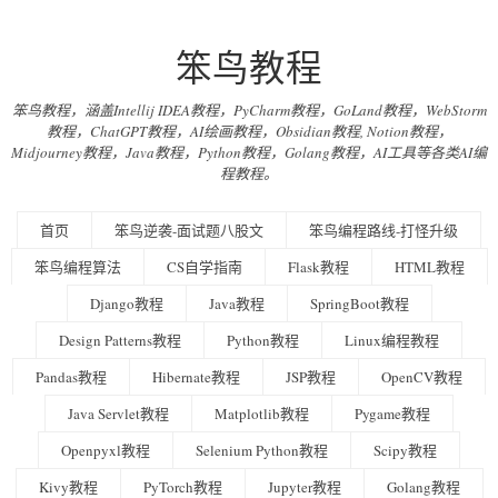
笨鸟教程
笨鸟教程，涵盖Intellij IDEA教程，PyCharm教程，GoLand教程，WebStorm
教程，ChatGPT教程，AI绘画教程，Obsidian教程, Notion教程，
Midjourney教程，Java教程，Python教程，Golang教程，AI工具等各类AI编
程教程。
首页
笨鸟逆袭-面试题八股文
笨鸟编程路线-打怪升级
笨鸟编程算法
CS自学指南
Flask教程
HTML教程
Django教程
Java教程
SpringBoot教程
Design Patterns教程
Python教程
Linux编程教程
Pandas教程
Hibernate教程
JSP教程
OpenCV教程
Java Servlet教程
Matplotlib教程
Pygame教程
Openpyxl教程
Selenium Python教程
Scipy教程
Kivy教程
PyTorch教程
Jupyter教程
Golang教程