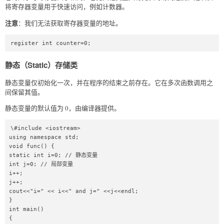
将寄存器变量用于快速访问，例如计数器。
注意
：我们无法获取寄存器变量的地址。
register int counter=0; 
静态（Static）存储类
静态变量仅初始化一次，并在程序的结束之前存在。它在多次函数调用之
间保留其值。
静态变量的默认值为 0，由编译器提供。
\#include <iostream>

using namespace std;

void func() {

static int i=0; // 静态变量

int j=0; // 局部变量

i++;

j++;

cout<<"i=" << i<<" and j=" <<j<<endl;

}

int main()

{
