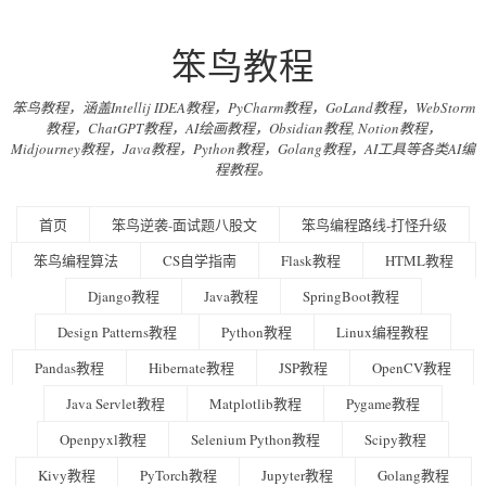
笨鸟教程
笨鸟教程，涵盖Intellij IDEA教程，PyCharm教程，GoLand教程，WebStorm
教程，ChatGPT教程，AI绘画教程，Obsidian教程, Notion教程，
Midjourney教程，Java教程，Python教程，Golang教程，AI工具等各类AI编
程教程。
首页
笨鸟逆袭-面试题八股文
笨鸟编程路线-打怪升级
笨鸟编程算法
CS自学指南
Flask教程
HTML教程
Django教程
Java教程
SpringBoot教程
Design Patterns教程
Python教程
Linux编程教程
Pandas教程
Hibernate教程
JSP教程
OpenCV教程
Java Servlet教程
Matplotlib教程
Pygame教程
Openpyxl教程
Selenium Python教程
Scipy教程
Kivy教程
PyTorch教程
Jupyter教程
Golang教程