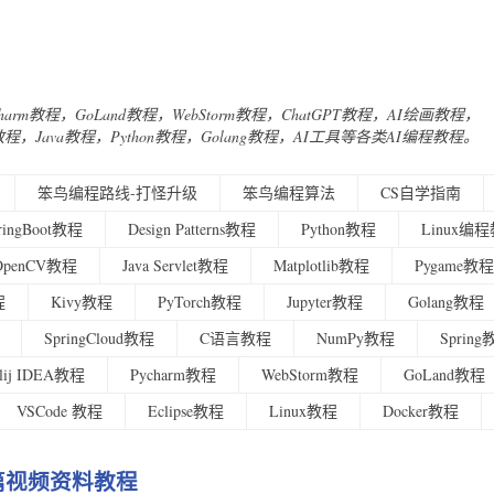
Charm教程，GoLand教程，WebStorm教程，ChatGPT教程，AI绘画教程，
urney教程，Java教程，Python教程，Golang教程，AI工具等各类AI编程教程。
笨鸟编程路线-打怪升级
笨鸟编程算法
CS自学指南
ringBoot教程
Design Patterns教程
Python教程
Linux编
OpenCV教程
Java Servlet教程
Matplotlib教程
Pygame教程
程
Kivy教程
PyTorch教程
Jupyter教程
Golang教程
SpringCloud教程
C语言教程
NumPy教程
Sprin
ellij IDEA教程
Pycharm教程
WebStorm教程
GoLand教程
VSCode 教程
Eclipse教程
Linux教程
Docker教程
级篇视频资料教程