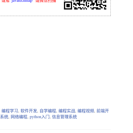
”或者“
javatechmap
” 或微信扫描
,
编程学习
,
软件开发
,
自学编程
,
编程实战
,
编程视频
,
前端开
系统
,
网络编程
,
python入门
,
信息管理系统