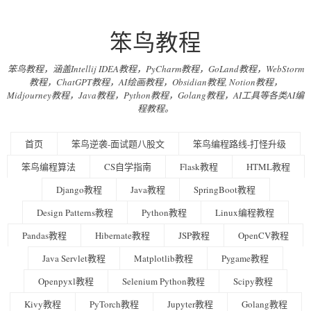
笨鸟教程
笨鸟教程，涵盖Intellij IDEA教程，PyCharm教程，GoLand教程，WebStorm
教程，ChatGPT教程，AI绘画教程，Obsidian教程, Notion教程，
Midjourney教程，Java教程，Python教程，Golang教程，AI工具等各类AI编
程教程。
首页
笨鸟逆袭-面试题八股文
笨鸟编程路线-打怪升级
笨鸟编程算法
CS自学指南
Flask教程
HTML教程
Django教程
Java教程
SpringBoot教程
Design Patterns教程
Python教程
Linux编程教程
Pandas教程
Hibernate教程
JSP教程
OpenCV教程
Java Servlet教程
Matplotlib教程
Pygame教程
Openpyxl教程
Selenium Python教程
Scipy教程
Kivy教程
PyTorch教程
Jupyter教程
Golang教程