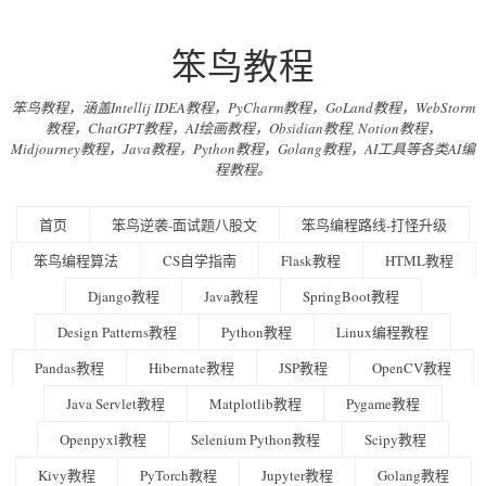
笨鸟教程
笨鸟教程，涵盖Intellij IDEA教程，PyCharm教程，GoLand教程，WebStorm
教程，ChatGPT教程，AI绘画教程，Obsidian教程, Notion教程，
Midjourney教程，Java教程，Python教程，Golang教程，AI工具等各类AI编
程教程。
首页
笨鸟逆袭-面试题八股文
笨鸟编程路线-打怪升级
笨鸟编程算法
CS自学指南
Flask教程
HTML教程
Django教程
Java教程
SpringBoot教程
Design Patterns教程
Python教程
Linux编程教程
Pandas教程
Hibernate教程
JSP教程
OpenCV教程
Java Servlet教程
Matplotlib教程
Pygame教程
Openpyxl教程
Selenium Python教程
Scipy教程
Kivy教程
PyTorch教程
Jupyter教程
Golang教程