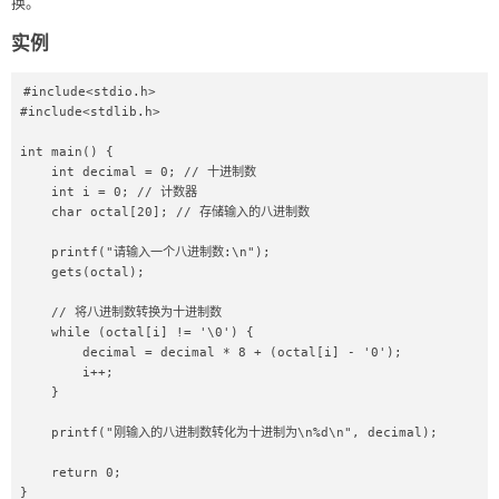
换。
实例
#include<stdio.h>

#include<stdlib.h>

int main() {

    int decimal = 0; // 十进制数

    int i = 0; // 计数器

    char octal[20]; // 存储输入的八进制数

    printf("请输入一个八进制数:\n");

    gets(octal);

    // 将八进制数转换为十进制数

    while (octal[i] != '\0') {

        decimal = decimal * 8 + (octal[i] - '0');

        i++;

    }

    printf("刚输入的八进制数转化为十进制为\n%d\n", decimal);

    return 0;

}