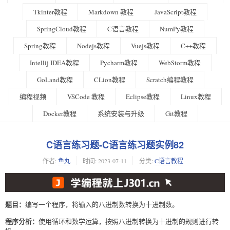
Tkinter教程
Markdown 教程
JavaScript教程
SpringCloud教程
C语言教程
NumPy教程
Spring教程
Nodejs教程
Vuejs教程
C++教程
Intellij IDEA教程
Pycharm教程
WebStorm教程
GoLand教程
CLion教程
Scratch编程教程
编程视频
VSCode 教程
Eclipse教程
Linux教程
Docker教程
系统安装与升级
Git教程
C语言练习题-C语言练习题实例82
作者:
鱼丸
时间:
2023-07-11
分类:
C语言教程
题目：
编写一个程序，将输入的八进制数转换为十进制数。
程序分析：
使用循环和数学运算，按照八进制转换为十进制的规则进行转