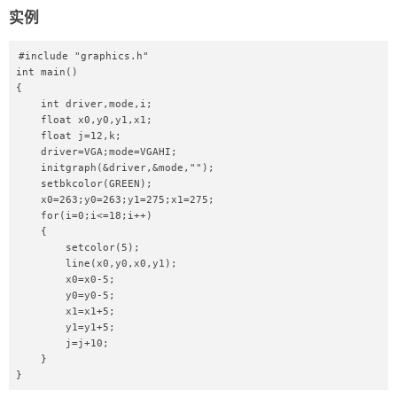
实例
#include "graphics.h"

int main()

{

    int driver,mode,i;

    float x0,y0,y1,x1;

    float j=12,k;

    driver=VGA;mode=VGAHI;

    initgraph(&driver,&mode,"");

    setbkcolor(GREEN);

    x0=263;y0=263;y1=275;x1=275;

    for(i=0;i<=18;i++)

    {

        setcolor(5);

        line(x0,y0,x0,y1);

        x0=x0-5;

        y0=y0-5;   

        x1=x1+5;   

        y1=y1+5;   

        j=j+10;

    }

}