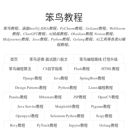
笨鸟教程
笨鸟教程，涵盖Intellij IDEA教程，PyCharm教程，GoLand教程，WebStorm
教程，ChatGPT教程，AI绘画教程，Obsidian教程, Notion教程，
Midjourney教程，Java教程，Python教程，Golang教程，AI工具等各类AI编
程教程。
首页
笨鸟逆袭-面试题八股文
笨鸟编程路线-打怪升级
笨鸟编程算法
CS自学指南
Flask教程
HTML教程
Django教程
Java教程
SpringBoot教程
Design Patterns教程
Python教程
Linux编程教程
Pandas教程
Hibernate教程
JSP教程
OpenCV教程
Java Servlet教程
Matplotlib教程
Pygame教程
Openpyxl教程
Selenium Python教程
Scipy教程
Kivy教程
PyTorch教程
Jupyter教程
Golang教程