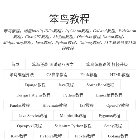
笨鸟教程
笨鸟教程，涵盖Intellij IDEA教程，PyCharm教程，GoLand教程，WebStorm
教程，ChatGPT教程，AI绘画教程，Obsidian教程, Notion教程，
Midjourney教程，Java教程，Python教程，Golang教程，AI工具等各类AI编
程教程。
首页
笨鸟逆袭-面试题八股文
笨鸟编程路线-打怪升级
笨鸟编程算法
CS自学指南
Flask教程
HTML教程
Django教程
Java教程
SpringBoot教程
Design Patterns教程
Python教程
Linux编程教程
Pandas教程
Hibernate教程
JSP教程
OpenCV教程
Java Servlet教程
Matplotlib教程
Pygame教程
Openpyxl教程
Selenium Python教程
Scipy教程
Kivy教程
PyTorch教程
Jupyter教程
Golang教程