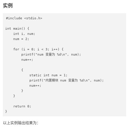
实例
#include <stdio.h>

int main() {

    int i, num;

    num = 2;

    for (i = 0; i < 3; i++) {

        printf("num 变量为 %d\n", num);

        num++;

        {

            static int num = 1;

            printf("内置模块 num 变量为 %d\n", num);

            num++;

        }

    }

    return 0;

}
以上实例输出结果为：