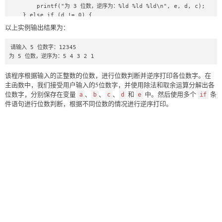
        printf("为 3 位数，逆序为：%ld %ld %ld\n", e, d, c);

    } else if (d != 0) {

        printf("为 2 位数，逆序为：%ld %ld\n", e, d);

以上实例输出结果为：
    } else if (e != 0) {

        printf("为 1 位数，逆序为：%ld\n", e);

请输入 5 位数字：12345

    }

为 5 位数，逆序为：5 4 3 2 1
    return 0;

该程序根据输入的正整数的位数，进行位数判断并逆序打印各位数字。在
}
主函数中，我们接受用户输入的5位数字，并使用除法和取余运算分解出各
位数字，分别保存在变量
、
、
、
和
中。然后使用多个
条
a
b
c
d
e
if
件语句进行位数判断，根据不同位数的情况进行逆序打印。