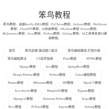
笨鸟教程
笨鸟教程，涵盖Intellij IDEA教程，PyCharm教程，GoLand教程，WebStorm
教程，ChatGPT教程，AI绘画教程，Obsidian教程, Notion教程，
Midjourney教程，Java教程，Python教程，Golang教程，AI工具等各类AI编
程教程。
首页
笨鸟逆袭-面试题八股文
笨鸟编程路线-打怪升级
笨鸟编程算法
CS自学指南
Flask教程
HTML教程
Django教程
Java教程
SpringBoot教程
Design Patterns教程
Python教程
Linux编程教程
Pandas教程
Hibernate教程
JSP教程
OpenCV教程
Java Servlet教程
Matplotlib教程
Pygame教程
Openpyxl教程
Selenium Python教程
Scipy教程
Kivy教程
PyTorch教程
Jupyter教程
Golang教程