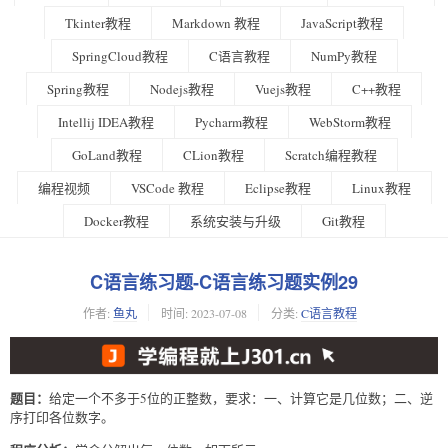
Tkinter教程
Markdown 教程
JavaScript教程
SpringCloud教程
C语言教程
NumPy教程
Spring教程
Nodejs教程
Vuejs教程
C++教程
Intellij IDEA教程
Pycharm教程
WebStorm教程
GoLand教程
CLion教程
Scratch编程教程
编程视频
VSCode 教程
Eclipse教程
Linux教程
Docker教程
系统安装与升级
Git教程
C语言练习题-C语言练习题实例29
作者:
鱼丸
时间:
2023-07-08
分类:
C语言教程
题目：
给定一个不多于5位的正整数，要求：一、计算它是几位数；二、逆
序打印各位数字。