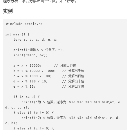
程序分析：
学会分解出每一位数，如下所示。
实例
#include <stdio.h>

int main() {

    long a, b, c, d, e, x;

    printf("请输入 5 位数字：");

    scanf("%ld", &x);

    a = x / 10000;      // 分解出万位

    b = x % 10000 / 1000;   // 分解出千位

    c = x % 1000 / 100;     // 分解出百位

    d = x % 100 / 10;       // 分解出十位

    e = x % 10;             // 分解出个位

    if (a != 0) {

        printf("为 5 位数，逆序为：%ld %ld %ld %ld %ld\n", e, 
d, c, b, a);

    } else if (b != 0) {

        printf("为 4 位数，逆序为：%ld %ld %ld %ld\n", e, d, 
c, b);

    } else if (c != 0) {
