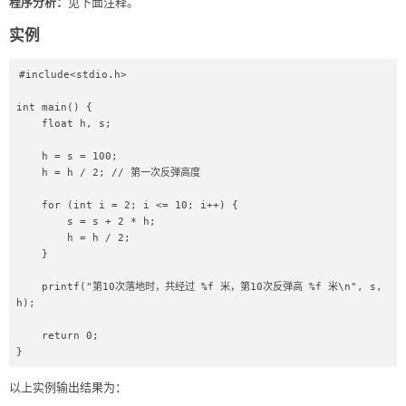
程序分析：
见下面注释。
实例
#include<stdio.h>

int main() {

    float h, s;

    h = s = 100;

    h = h / 2; // 第一次反弹高度

    for (int i = 2; i <= 10; i++) {

        s = s + 2 * h;

        h = h / 2;

    }

    printf("第10次落地时，共经过 %f 米，第10次反弹高 %f 米\n", s, 
h);

    return 0;

}
以上实例输出结果为：