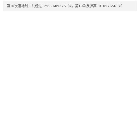
第10次落地时，共经过 299.609375 米，第10次反弹高 0.097656 米