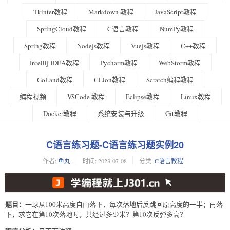
Tkinter教程
Markdown 教程
JavaScript教程
SpringCloud教程
C语言教程
NumPy教程
Spring教程
Nodejs教程
Vuejs教程
C++教程
Intellij IDEA教程
Pycharm教程
WebStorm教程
GoLand教程
CLion教程
Scratch编程教程
编程视频
VSCode 教程
Eclipse教程
Linux教程
Docker教程
系统安装与升级
Git教程
C语言练习题-C语言练习题实例20
作者:
鱼丸
时间:
2023-07-08
分类:
C语言教程
题目：
一球从100米高度自由落下，每次落地后反跳回原高度的一半；再落
下，求它在第10次落地时，共经过多少米？第10次反弹多高？