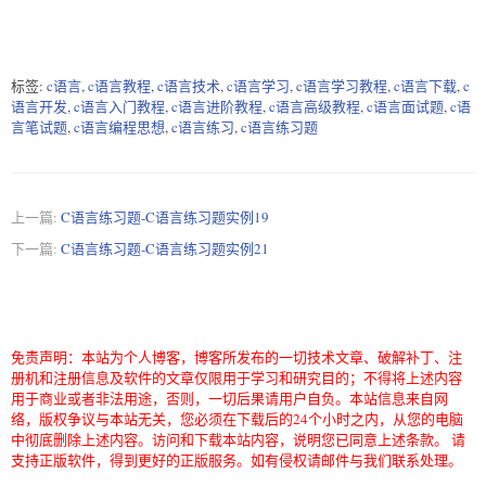
标签:
c语言
,
c语言教程
,
c语言技术
,
c语言学习
,
c语言学习教程
,
c语言下载
,
c
语言开发
,
c语言入门教程
,
c语言进阶教程
,
c语言高级教程
,
c语言面试题
,
c语
言笔试题
,
c语言编程思想
,
c语言练习
,
c语言练习题
上一篇:
C语言练习题-C语言练习题实例19
下一篇:
C语言练习题-C语言练习题实例21
免责声明：本站为个人博客，博客所发布的一切技术文章、破解补丁、注
册机和注册信息及软件的文章仅限用于学习和研究目的；不得将上述内容
用于商业或者非法用途，否则，一切后果请用户自负。本站信息来自网
络，版权争议与本站无关，您必须在下载后的24个小时之内，从您的电脑
中彻底删除上述内容。访问和下载本站内容，说明您已同意上述条款。 请
支持正版软件，得到更好的正版服务。如有侵权请邮件与我们联系处理。