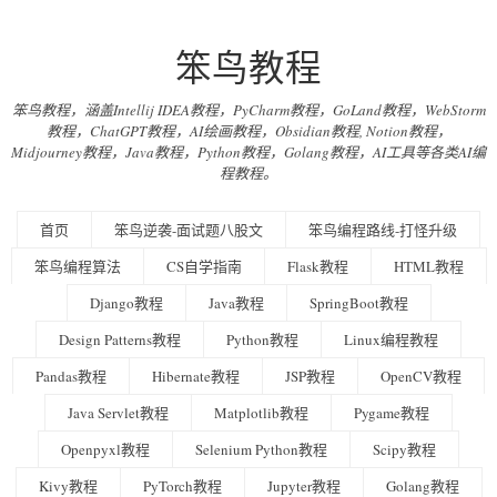
笨鸟教程
笨鸟教程，涵盖Intellij IDEA教程，PyCharm教程，GoLand教程，WebStorm
教程，ChatGPT教程，AI绘画教程，Obsidian教程, Notion教程，
Midjourney教程，Java教程，Python教程，Golang教程，AI工具等各类AI编
程教程。
首页
笨鸟逆袭-面试题八股文
笨鸟编程路线-打怪升级
笨鸟编程算法
CS自学指南
Flask教程
HTML教程
Django教程
Java教程
SpringBoot教程
Design Patterns教程
Python教程
Linux编程教程
Pandas教程
Hibernate教程
JSP教程
OpenCV教程
Java Servlet教程
Matplotlib教程
Pygame教程
Openpyxl教程
Selenium Python教程
Scipy教程
Kivy教程
PyTorch教程
Jupyter教程
Golang教程